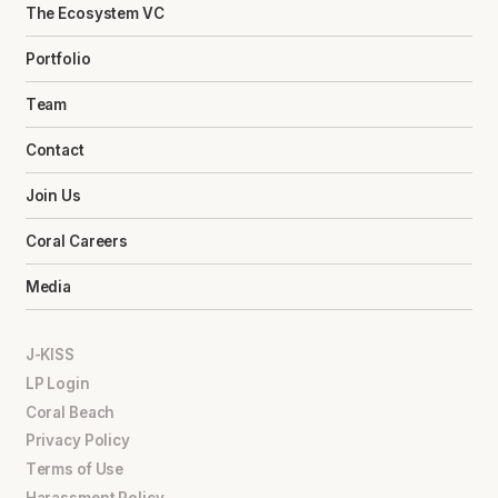
The Ecosystem VC
Portfolio
Team
Contact
Join Us
Coral Careers
Media
J-KISS
LP Login
Coral Beach
Privacy Policy
Terms of Use
Harassment Policy