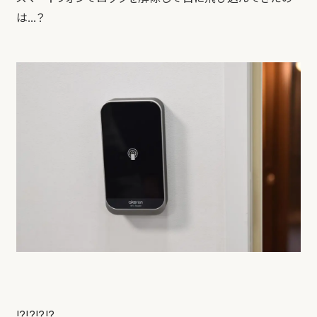
は…？
!?!?!?!?