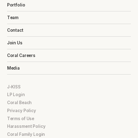
Portfolio
Team
Contact
Join Us
Coral Careers
Media
J-KISS
LP Login
Coral Beach
Privacy Policy
Terms of Use
Harassment Policy
Coral Family Login