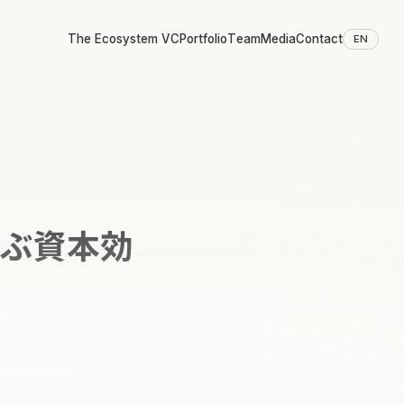
The Ecosystem VC
Portfolio
Team
Media
Contact
EN
学ぶ資本効