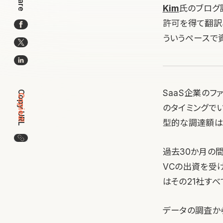
Share
Kim
氏のブログ
許可を得て翻訳
ういうペースで
SaaS企業の
Copy URL
Copied!
のタイミングで
型的な調達額は
この記事のURLをコピー
過去30か月の間で
VCの出資を受け
はその21社す
データの調査か