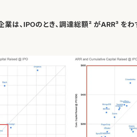
企業は、IPOのとき、調達総額² がARR³ を