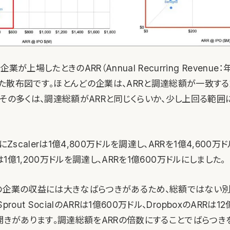
業が上場したときのARR（Annual Recurring Revenu
た散布図です。ほとんどの企業は、ARRと調達総額が一致す
。その多くは、調達総額がARRと同じくらいか、少し上回る範囲
にZscalerは1億4,800万ドルを調達し、ARRを1億4,600万
ialは1億1,200万ドルを調達し、ARRを1億600万ドルにしました。
の企業の収益には大きなばらつきがあるため、総額ではない
rout SocialのARRは1億600万ドル、DropboxのARRは1
の開きがあります。調達総額をARRの倍数にすることでばらつき