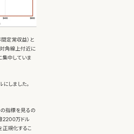
e：年間定常収益）と
る対角線上付近に
に集中していま
ドルにしました。
別の指標を見るの
2億2200万ドル
を正規化するこ