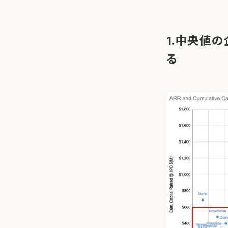
1.中央値の
る