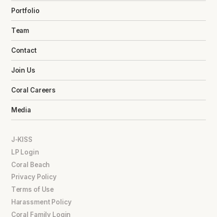
Portfolio
Team
Contact
Join Us
Coral Careers
Media
J-KISS
LP Login
Coral Beach
Privacy Policy
Terms of Use
Harassment Policy
Coral Family Login