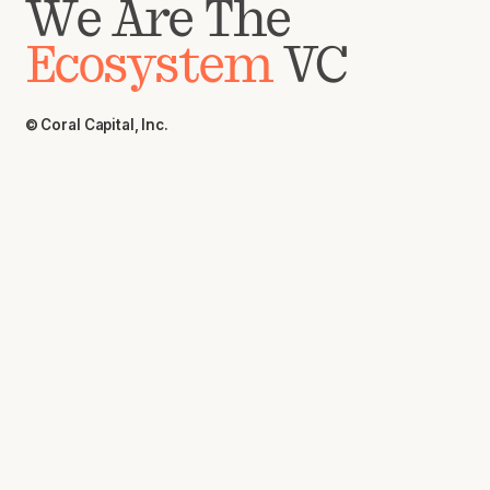
We Are The
Ecosystem
VC
© Coral Capital, Inc.