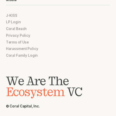
J-KISS
LP Login
Coral Beach
Privacy Policy
Terms of Use
Harassment Policy
Coral Family Login
We Are The
Ecosystem
VC
© Coral Capital, Inc.