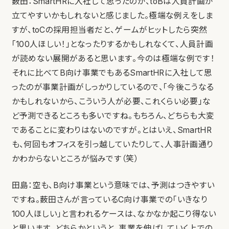
薮田：SmartHRに入社して思ったのが、toBは人員計画が
立てやすいかもしれないと感じました。極端な例えをしま
すが、toCの採用担当者だと、ゲームがヒットしたら突然
「100人ほしい！」となったりするかもしれなくて、人員計画
が読めない展開があると思います。今のは極端な例です！
それに比べてB向け事業でもあるSmartHRに入社して思
ったのが事業計画がしっかりしているので、「今後こうなる
かもしれないから、こういう人が必要、これくらい必要」な
ど予測できるところも多いですね。もちろん、どちらも大変
であることに変わりはないのですが。とはいえ、SmartHR
も、何回もオフィスを引っ越していたりして、人事計画通り
かわからないところが悩みです（笑）
田島：空も、B向け事業という意味では、予測はつきやすい
ですね。薮田さんが言っているC向け事業での「いきなり
100人ほしい」と言われるケースは、なかなか起こり得ない
と思います。どちらかというと、事業を伸ばしていく上での