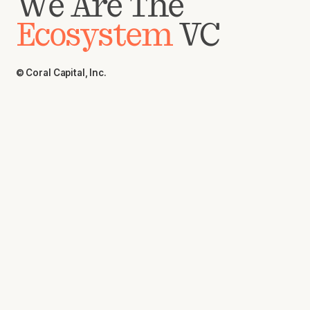
We Are The
Ecosystem
VC
© Coral Capital, Inc.