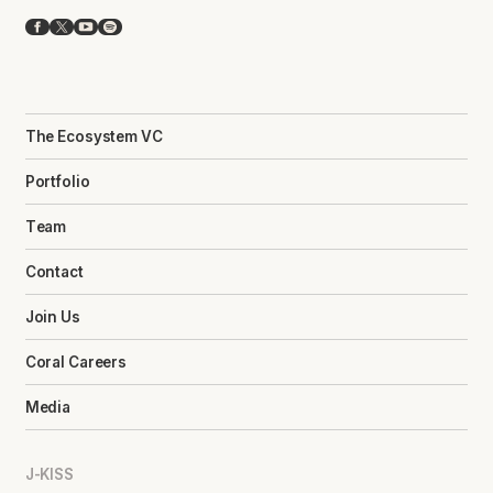
Facebook
X
YouTube
Spotify
The Ecosystem VC
Portfolio
Team
Contact
Join Us
Coral Careers
Media
J-KISS