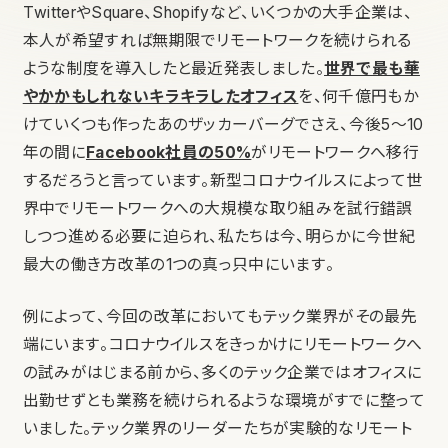
TwitterやSquare、Shopifyなど、いくつかの大手企業は、
本人が希望すれば無期限でリモートワークを続けられる
ような制度を導入したと最近発表しました。
世界で最も華
やかかもしれないキラキラしたオフィス
を、何千億円もか
けていくつも作ったあのザッカーバーグでさえ、今後5〜10
年の間に
Facebook社員の50%
がリモートワークへ移行
するだろうと言っています。新型コロナウイルスによって世
界中でリモートワークへの大規模な取り組みを試行錯誤
しつつ進める必要に迫られ、私たちは今、明らかに今世紀
最大の働き方改革の1つの真っ只中にいます。
例によって、今回の改革においてもテック業界がその最先
端にいます。コロナウイルスをきっかけにリモートワークへ
の試みがはじまる前から、多くのテック企業ではオフィスに
出勤せずとも業務を続けられるような環境がすでに整って
いました。テック業界のリーダーたちが実験的なリモート