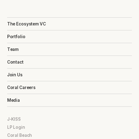
The Ecosystem VC
Portfolio
Team
Contact
Join Us
Coral Careers
Media
J-KISS
LP Login
Coral Beach