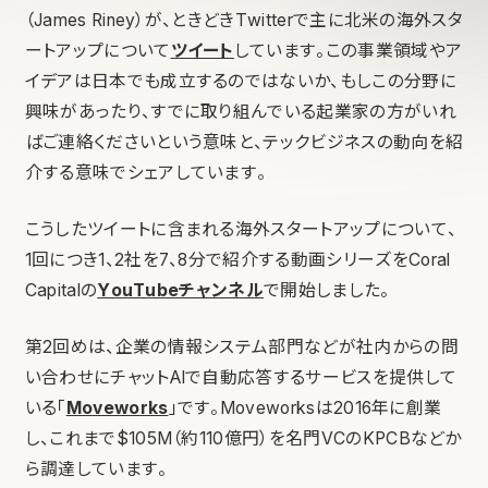
（James Riney）が、ときどきTwitterで主に北米の海外スタ
ートアップについて
ツイート
しています。この事業領域やア
イデアは日本でも成立するのではないか、もしこの分野に
興味があったり、すでに取り組んでいる起業家の方がいれ
ばご連絡くださいという意味と、テックビジネスの動向を紹
介する意味でシェアしています。
こうしたツイートに含まれる海外スタートアップについて、
1回につき1、2社を7、8分で紹介する動画シリーズをCoral
Capitalの
YouTubeチャンネル
で開始しました。
第2回めは、企業の情報システム部門などが社内からの問
い合わせにチャットAIで自動応答するサービスを提供して
いる「
Moveworks
」です。Moveworksは2016年に創業
し、これまで$105M（約110億円）を名門VCのKPCBなどか
ら調達しています。