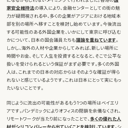
になるかもしれないタイミングで行われました。香港の
国
家安全維持法
の導入により、金融センターとしての街の魅
力が疑問視される中、多くの企業がアジアにおける地域本
部を別の場所へ移すことを検討し始めています。今後流出
する可能性のある外国企業を、いかにして東京に呼び込む
かについて、日本の国会議員たちも
議論を重ねています
。
しかし、海外の人材や企業からしてみれば、新しい場所に
時間やお金、そして人生を投資するとなると、そこで公平な
扱いを受けられるという保証がまず必要です。多くの外国
人は、これまでの日本の対応からはそのような確証が得ら
れないと感じているようです。これは日本にとって実にもっ
たいないことです。
同じように流出の可能性があるもう1つの場所はベイエリ
アです。パンデミックによりオフィスの閉鎖を余儀なくされ、
リモートワークが当たり前になったことで、
多くの優れた人
材がシリコンバレーから出ていくことを検討しています
。シ