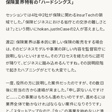
保険業界特有の「ハードシングス」
セッションでは4社中2社が保険に関わるInsurTechの領
域でした。「保険ビジネスにおける省庁との交渉の難しさと
は？」という問いにhokan、justInCaseの2人が答えました。
渡辺：保険業界は基本的に新しい保険の販売をする場合
は、そのビジネスモデルや事業の詳しい内容を監督官庁に
説明しないといけません。そのプロセスを経たのちに認可
が降りて、ビジネスに踏み込めるんですね。その説明段階
で起きたハプニングがとても大変でした。
一度、役所の方に説明した案件だったのですが、その数日
後に担当の方から連絡が来ました。「申し訳ないんですけ
ど……、この事業はもちろん進めたいのですが、進めるには
業界全体で動かなければならない案件になりそうです」
と。「スタートアップなので、『今』この事業を始めないと潰