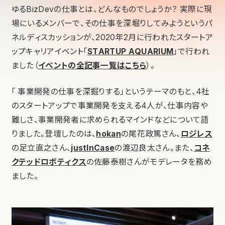
ゆるBizDevの仕事とは、どんなものでしょうか？ 実際に現
場にいるメンバーで、その仕事を深堀りしてみようというパ
ネルディスカッションが、2020年2月に行われたスタートア
ップキャリアイベント「
STARTUP AQUARIUM
」で行われ
ました（
イベントの全記事一覧はこちら
）。
「 事業開発の仕事を深掘りする」というテーマのもと、4社
のスタートアップで事業開発を支える4人が、仕事内容や
難しさ、事業開発者に求められるマインドなどについて語
りました。登壇したのは、
hokan
の尾花政篤さん、
ロジレス
の足立直之さん、
justInCase
の渡辺良太さん。また、
コネ
クテッドロボティクス
の佐藤泰樹さんがモデレータを務め
ました。