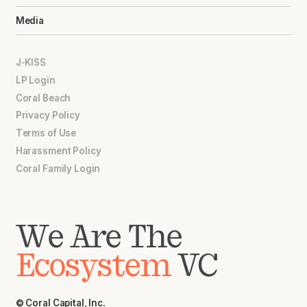
Media
J-KISS
LP Login
Coral Beach
Privacy Policy
Terms of Use
Harassment Policy
Coral Family Login
We Are The
Ecosystem
VC
© Coral Capital, Inc.