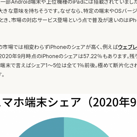
に一部Android端末や上位機種のiPadには搭載されていました
大きな意味を持ちそうです。なぜなら、特定の端末やOSバー
とき、市場の対応サービス登場という点で普及が速いのはiPh
市場では相変わらずiPhoneのシェアが高く、例えば
ウェブ
020年9月時点のiPhoneのシェアは57.22％もあります。
すが、端末で言えばシェア1〜5位は全て1％前後。極めて断片化
。