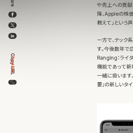
Share
や売上への貢献と
降、Appleの
教えて」という声
一方で、テック
す。今後数年で広が
Copy URL
Ranging：ライ
Copied!
機能であって新
一緒に扱います。
この記事のURLをコピー
要」の新しいタイ