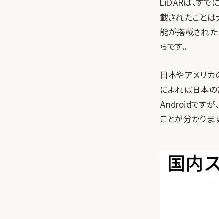
LiDARは、すで
載されたことは
能が搭載された
らです。
日本やアメリカの
によれば日本の2
Androidで
ことが分かります