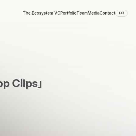
The Ecosystem VC
Portfolio
Team
Media
Contact
EN
Clips」
た