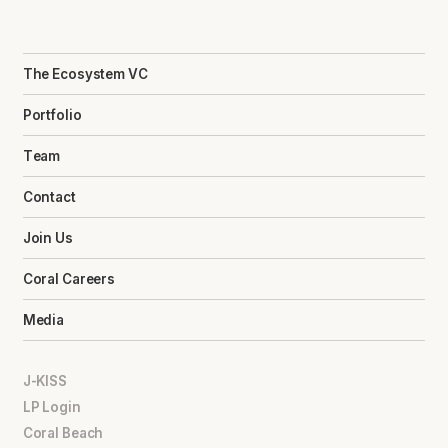
The Ecosystem VC
Portfolio
Team
Contact
Join Us
Coral Careers
Media
J-KISS
LP Login
Coral Beach