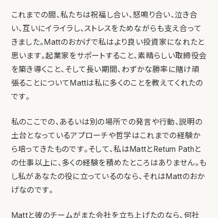
これまでの間、私たちは祝福し合い、怒鳴り合い、泣き合
い、互いにイライラし、ストレスをためながらも支え合って
きました。Mattのおかげで私はより良い投資家になれたと
思います。起業家をサポートすること、素晴らしい取締役会
を築き導くこと、そして長い期間、わずかな勝率に賭け頑
張ることについてMattは私に多くのことを教えてくれたの
です。
私のここでの、あるいは別の場所での発言や行動、説明の
土台となっているアプローチや哲学はこれまでの経験か
ら培ってきたものです。そして、私はMattとReturn Pathと
の仕事以上に、多くの経験を積めたところはありません。も
し私があなたの役に立っているのなら、それはMattのおか
げなのです。
Mattと彼のチームがまた会社を立ち上げたのなら、何社