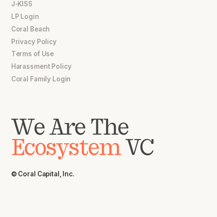
J-KISS
LP Login
Coral Beach
Privacy Policy
Terms of Use
Harassment Policy
Coral Family Login
We Are The
Ecosystem
VC
© Coral Capital, Inc.