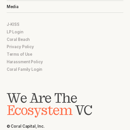
Media
J-KISS
LP Login
Coral Beach
Privacy Policy
Terms of Use
Harassment Policy
Coral Family Login
We Are The
Ecosystem
VC
© Coral Capital, Inc.