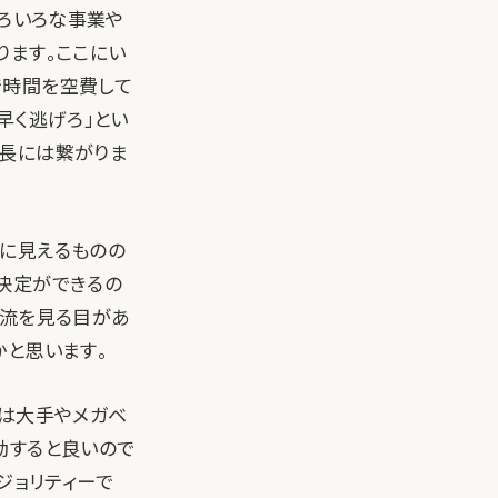
いろいろな事業や
ります。ここにい
で時間を空費して
早く逃げろ」とい
成長には繋がりま
に見えるものの
決定ができるの
時流を見る目があ
かと思います。
ずは大手やメガベ
動すると良いので
ジョリティーで