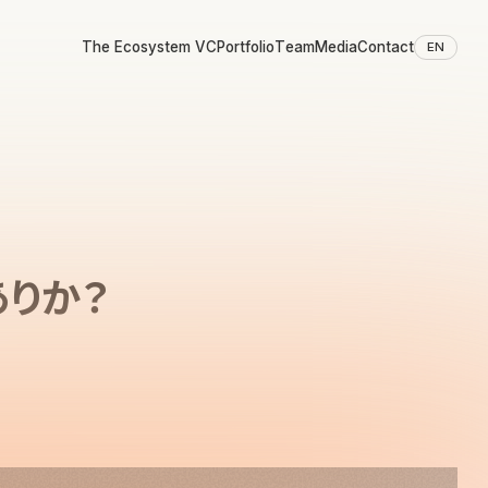
The Ecosystem VC
Portfolio
Team
Media
Contact
EN
りか？