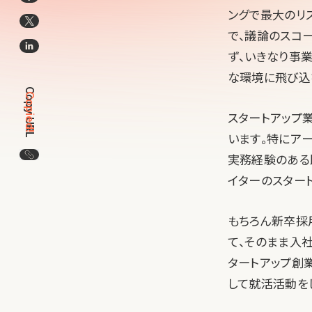
ングで最大のリ
で、議論のスコ
ず、いきなり事
な環境に飛び込
Copy URL
Copied!
スタートアップ
います。特にア
この記事のURLをコピー
実務経験のある
イターのスター
もちろん新卒採
て、そのまま入
タートアップ創
して就活活動を