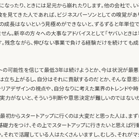
スになったり、ときには足元から崩れたりします。他の会社で、
敗を見てきた人であれば、ビジネスパーソンとしての嗅覚があ
の成長はないという見極めができないと、ずるずると年単位
ません。新卒の方々への大事なアドバイスとして「ヤバいときは
す。残念ながら、伸びない事業で負ける経験だけを続けても
トの可能性を信じて最低3年は続けようとか、今は状況が最悪
は立ち上がるし、自分はそれに貢献するのだとか、そんな意思
ャリアデザインの視点や、自分なりに考えた業界のトレンドや
や実力がないと、そういう判断や意思決定が難しいのではない
、最初からスタートアップに行くのは大変だと思った人は、ま
基礎力をつけ、その上でスタートアップに行きたいと思えば行
か。それで活躍している人はたくさんいますし、むしろ、それがマ