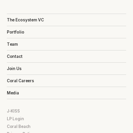
The Ecosystem VC
Portfolio
Team
Contact
Join Us
Coral Careers
Media
J-KISS
LP Login
Coral Beach