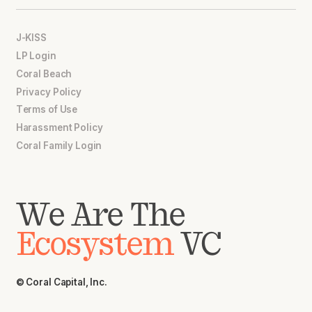
J-KISS
LP Login
Coral Beach
Privacy Policy
Terms of Use
Harassment Policy
Coral Family Login
We Are The
Ecosystem
VC
© Coral Capital, Inc.