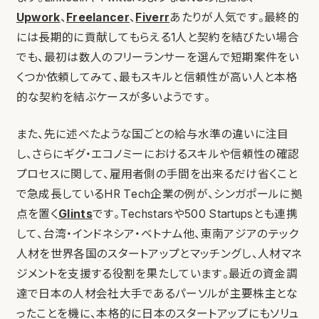
Upwork
、
Freelancer
、
Fiverr
あたりが人気です。最終的
には長期的に貢献してもらえる1人と契約を結びたい場合
でも、最初は数人のフリーランサーを選んで短期案件をい
くつか依頼してみて、最もスキルと信頼性が高い人と本格
的な契約を結ぶケースが多いようです。
また、先に述べたような国ごとの給与水準の違いに注目
し、さらにギグ・エコノミーにおけるスキルや信頼性の確認
プロセスに関して、雇用者側の手間を出来るだけ省くこと
で急成長しているHR Tech企業の例が、シンガポールに拠
点を置く
Glints
です。Techstarsや500 Startupsとも連携
して、台湾・インドネシア・ベトナム他、東南アジアのテック
人材を世界各国のスタートアップとマッチングし、人材マネ
ジメントを支援する役割を果たしています。最近の資金調
達で日本の人材会社大手であるパーソルが主要株主とな
ったことを機に、本格的に日本のスタートアップにもソリュ