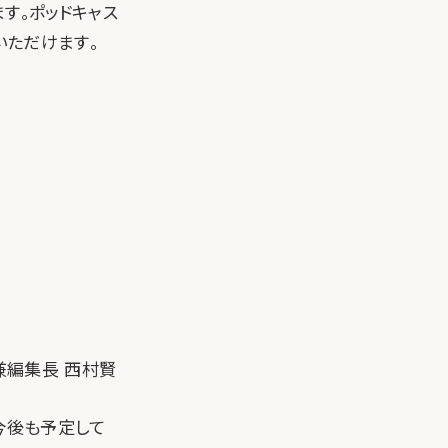
す。ポッドキャス
いただけます。
ナー兼編集長 西村賢
ーを今後も予定して