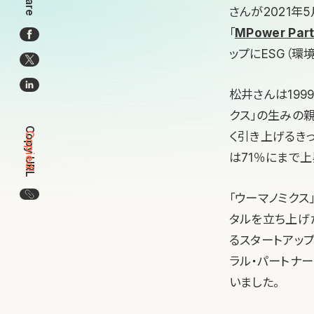
Share
さんが2021
「
MPower Part
ップにESG（環
松井さんは19
クス」の生みの
Copy URL
く引き上げるきっ
Copied!
は71％にまで上
この記事のURLをコピー
「ウーマノミク
タルを立ち上げ
るスタートアップ
ラル・パートナーの
いました。