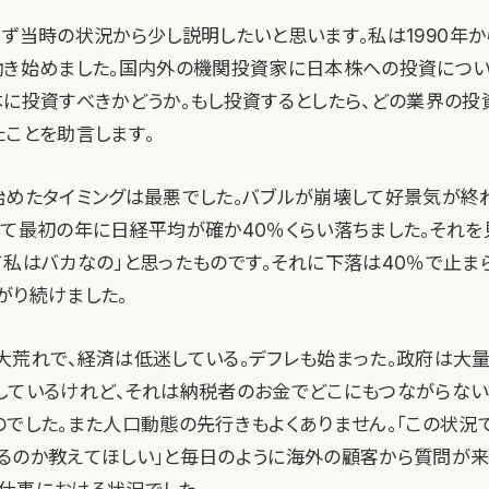
まず当時の状況から少し説明したいと思います。私は1990年
働き始めました。国内外の機関投資家に日本株への投資につい
本に投資すべきかどうか。もし投資するとしたら、どの業界の投
たことを助言します。
始めたタイミングは最悪でした。バブルが崩壊して好景気が終
して最初の年に日経平均が確か40％くらい落ちました。それを
私はバカなの」と思ったものです。それに下落は40％で止まら
がり続けました。
大荒れで、経済は低迷している。デフレも始まった。政府は大
しているけれど、それは納税者のお金でどこにもつながらない
のでした。また人口動態の先行きもよくありません。「この状況
るのか教えてほしい」と毎日のように海外の顧客から質問が来