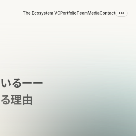
The Ecosystem VC
Portfolio
Team
Media
Contact
EN
ているーー
語る理由