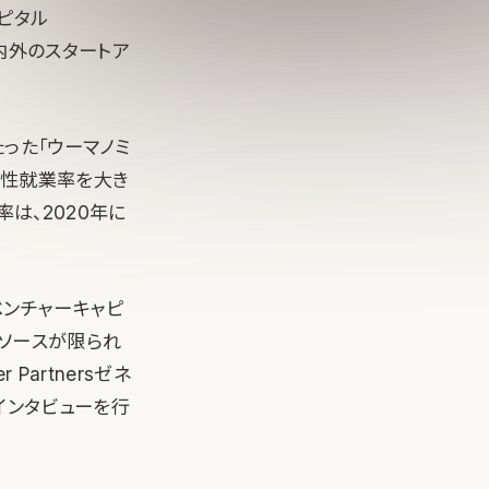
ピタル
内外のスタートア
った「ウーマノミ
女性就業率を大き
は、2020年に
ベンチャーキャピ
リソースが限られ
artnersゼネ
のインタビューを行