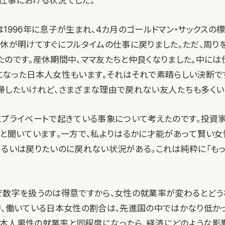
仕事における状況でした。
は1996年に息子が生まれ、4カ月のゴールドマン・サックスの
産休が明けてすぐにフルタイムの仕事に戻りました。ただ、周り
たのです。産休期間中、ママ友たちと仲良くなりました。中には
になった日本人女性もいます。それはそれで素晴らしい決断で
帰したいけれど、さまざまな理由で戻れない友人たちも多くい
とプライベートで起きている事象について考えたのです。投資
」と聞いています。一方で、私よりはるかに才能があって賢い
あるいは戻りたいのに戻れない状況がある。これは純粋に「もっ
で数字を扱うのは得意ですから、女性の就業率が変わるとどう
時、働いている日本女性の割合は、先進国の中ではかなり低かっ
本人男性の就業率と同程度になったら、経済にどのような影