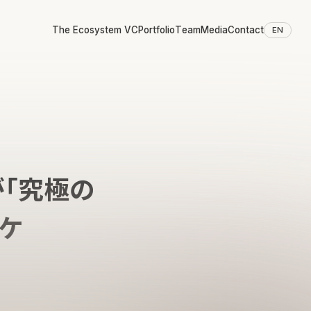
The Ecosystem VC
Portfolio
Team
Media
Contact
EN
が「究極の
ケ