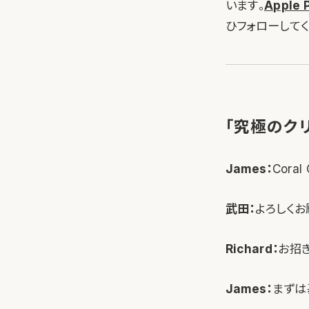
います。
Apple 
ひフォローしてく
「究極のク
James：
Cora
武田：
よろしくお
Richard：
お招
James：
まずは