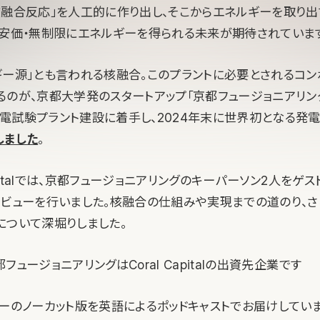
核融合反応」を人工的に作り出し、そこからエネルギーを取り出
・安価・無制限にエネルギーを得られる未来が期待されていま
ギー源」とも言われる核融合。このプラントに必要とされるコン
るのが、京都大学発のスタートアップ「京都フュージョニアリング
電試験プラント建設に着手し、2024年末に世界初となる発
しました
。
Capitalでは、京都フュージョニアリングのキーパーソン2人をゲス
タビューを行いました。核融合の仕組みや実現までの道のり、
について深堀りしました。
フュージョニアリングはCoral Capitalの出資先企業です
ューのノーカット版を英語によるポッドキャストでお届けしていま