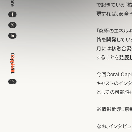
Share
で起きている「
現すれば、安全
「究極のエネル
術を開発してい
月には核融合発
Copy URL
することを
発表
Copied!
今回Coral 
この記事のURLをコピー
キャストのイン
としての可能性
※情報開示：京都
なお、インタビ