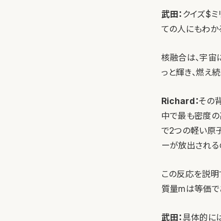
武田：
クイズ$
ての人にもわか
核融合は、宇宙
っと輝き、燃え
Richard：
その
中で最も密度の
で2つの軽い原
ーが放出される
この反応を説明
質量mは等価で
武田：
具体的には