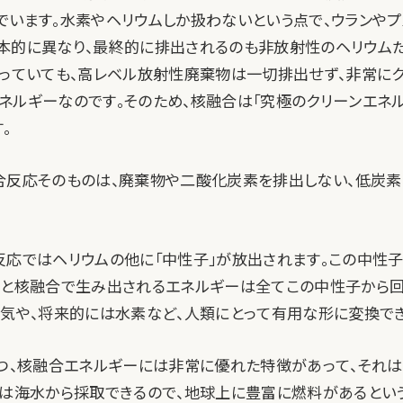
でいます。水素やヘリウムしか扱わないという点で、ウランやプ
本的に異なり、最終的に排出されるのも非放射性のヘリウムだ
入っていても、高レベル放射性廃棄物は一切排出せず、非常に
ネルギーなのです。そのため、核融合は「究極のクリーンエネ
。
合反応そのものは、廃棄物や二酸化炭素を排出しない、低炭
反応ではヘリウムの他に「中性子」が放出されます。この中性
うと核融合で生み出されるエネルギーは全てこの中性子から
電気や、将来的には水素など、人類にとって有用な形に変換でき
1つ、核融合エネルギーには非常に優れた特徴があって、それ
素は海水から採取できるので、地球上に豊富に燃料があるとい