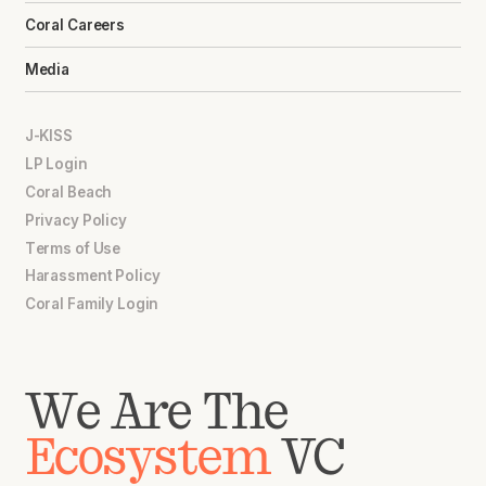
Coral Careers
Media
J-KISS
LP Login
Coral Beach
Privacy Policy
Terms of Use
Harassment Policy
Coral Family Login
We Are The
Ecosystem
VC