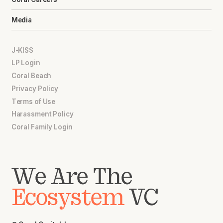
Media
J-KISS
LP Login
Coral Beach
Privacy Policy
Terms of Use
Harassment Policy
Coral Family Login
We Are The
Ecosystem
VC