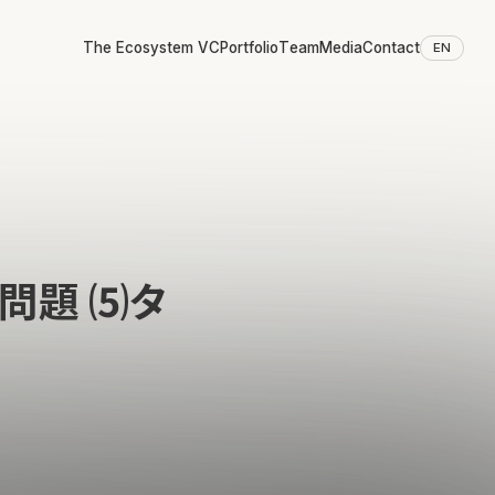
The Ecosystem VC
Portfolio
Team
Media
Contact
EN
問題 ⑸タ