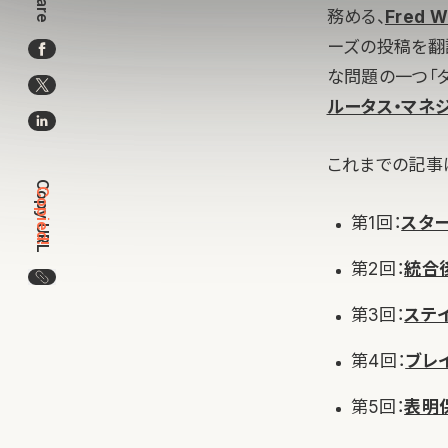
Share
務める、
Fred 
ーズの投稿を翻
な問題の一つ「タ
ルータス・マネ
これまでの記事
Copy URL
Copied!
第1回：
スタ
第2回：
統合
この記事のURLをコピー
第3回：
ステ
第4回：
ブレ
第5回：
表明