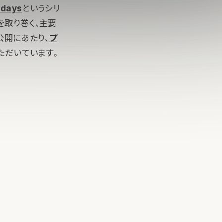
days
というシリ
を取り巻く、主要
公開にあたり、
プ
ただいています。