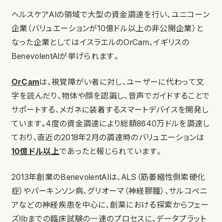
ヘルスケアAIの領域で大型の資金調達を行い、ユニコーン
企業（バリュエーションが10億ドル以上の非公開企業）と
なった企業としてはイスラエルのOrCam、イギリスの
BenevolentAIが挙げられます。
OrCam
は、視覚障がい者に対し、ユーザーに代わって文
字を読んだり、物体や顔を認識し、音声でガイドすることで
サポートする、メガネに装着するスマートデバイスを開発し
ています。4度の資金調達により総額8640万ドルを調達し
ており、直近の2018年2月の調達時のバリュエーションは
10億ドル以上
であったと報じられています。
2013年創業のBenevolentAIは、ALS（筋萎縮性側索硬化
症）やパーキンソン病、グリオーマ（神経膠腫）、サルコペニ
アなどの神経疾患を中心に、創薬における探索からフェー
ズIIbまでの臨床試験の一連のプロセスに、データプラット