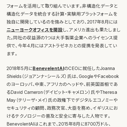
フォームを活用して取り組んでいます。非構造化データと
構造化データを統合する計算・実験用プラットフォームを
独自に開発しているのを強みとしており、2017年8月には
ニューヨークオフィスを開設
し、アメリカ進出も果たしまし
た。同社の収益源の1つは大手製薬企業へのライセンス提
供で、今年4月にはアストラゼネカとの提携を発表してい
ます。
2018年5月に
BenevelentAI
のCEOに就任したJoanna
Shields（ジョアンナ・シールズ）氏は、GoogleやFacebook
のヨーロッパ、中東、アフリカのヘッドや、前英国首相であ
るDavid Cameron（デイビット・キャメロン）氏やTheresa
May（テリーザ・メイ）氏の政権下でデジタルエコノミーや
セキュリティの顧問、政務次官、大臣を務め、イギリスにお
けるテクノロジーの普及と安全に寄与した人物です。
BenevolentAIはこれまで、2015年8月に8700万ドル、