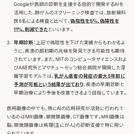
Googleが医師の診断を支援する目的で開発するAIを
活用した、肺がんのスクリーニング検査では、放射線科
医6名による検査と比べて、
偽陰性を5%、偽陽性を
11%、削減できた
といいます。
早期診断
：上記で偽陰性を下げた実績からもわかるよ
うに、疾患の超初期の兆候を発見できる可能性も期待
されています。また、MITのコンピュータサイエンスおよ
びAI研究所とマサチューセッツ総合病院が開発した深
層学習モデルでは、
乳がん患者の発症の最大5年前に
予測が可能という結果が出ており
、疾患の早期診断と
早期治療により予後を改善できるよう目指しています。
医用画像の中でも、特にAIの応用研究が活発に行われて
いるのはMRI画像、顕微鏡画像、CT画像です。MRI画像は
脳、顕微鏡画像は病理(主にがん)の診断支援で特に用い
られています。