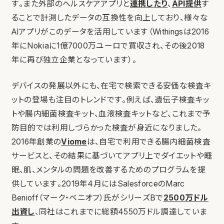
す。また外部のヘルスケアアプリと
連携したり
、
API提供
す
ることで計測したデータの互換性を向上しており、様々な
AIアプリがこのデータを活用しています（Withingsは2016
年にNokiaに1億7000万ユーロで買収され、その後2018
年に再び独立企業となっています）。
デバイスの発展以外にも、在宅で検索できる安価な検査キ
ットの登場も注目のトレンドです。例えば、遺伝子検査キッ
トや腸内細菌検査キット、血液検査キットなど、これまで予
防目的では利用しづらかった検査が身近になりました。
2016年創業の
Viome
は、自宅で利用できる腸内細菌検査
サービスと、その結果に基づいてアプリ上でダイエットや睡
眠、肌、メンタルの問題を改善するためのプログラムを提
供しています。2019年4月にはSalesforceのMarc
Benioff（マーク・ベニオフ）氏がシリーズBで
2500万ドル
出資し
、同社はこれまでに総額4550万ドル調達していま