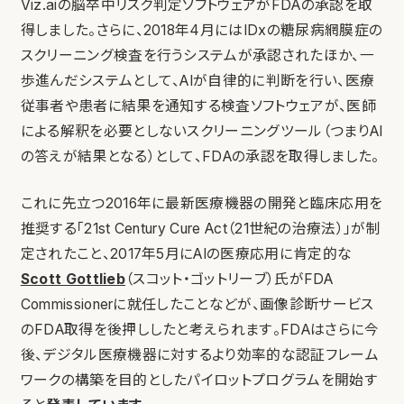
Viz.aiの脳卒中リスク判定ソフトウェアがFDAの承認を取
得しました。さらに、2018年4月にはIDxの糖尿病網膜症の
スクリーニング検査を行うシステムが承認されたほか、一
歩進んだシステムとして、AIが自律的に判断を行い、医療
従事者や患者に結果を通知する検査ソフトウェアが、医師
による解釈を必要としないスクリーニングツール（つまりAI
の答えが結果となる）として、FDAの承認を取得しました。
これに先立つ2016年に最新医療機器の開発と臨床応用を
推奨する「21st Century Cure Act（21世紀の治療法）」が制
定されたこと、2017年5月にAIの医療応用に肯定的な
Scott Gottlieb
（スコット・ゴットリーブ）氏がFDA
Commissionerに就任したことなどが、画像診断サービス
のFDA取得を後押ししたと考えられます。FDAはさらに今
後、デジタル医療機器に対するより効率的な認証フレーム
ワークの構築を目的としたパイロットプログラムを開始す