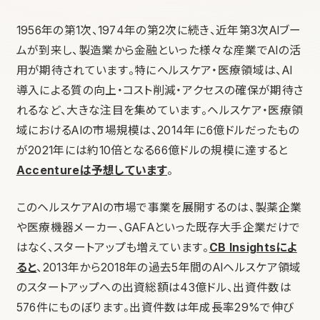
1956年の第1次、1974年の第2次に続き、近年第3次AIブー
ムが到来し、製造業から金融といった様々な産業でAIの活
用が期待されています。特にヘルスケア・医療領域は、AI
導入による質の向上・コスト削減・アクセスの確保が期待さ
れるなど、大きな注目を集めています。ヘルスケア・医療領
域におけるAIの市場規模は、2014年に6億ドルだったもの
が2021年には約10倍となる66億ドルの規模に達すると
Accentureは予想しています
。
このヘルスケアAIの市場で事業を展開するのは、製薬企業
や医療機器メーカー、GAFAといった既存大手企業だけで
はなく、スタートアップも増えています。
CB Insightsによ
ると
、2013年から2018年の過去5年間のAIヘルスケア領域
のスタートアップへの出資総額は43億ドル、出資件数は
576件にものぼります。出資件数は年成長率29%で伸び