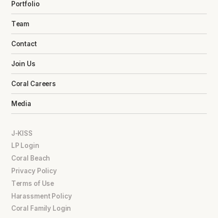
Portfolio
Team
Contact
Join Us
Coral Careers
Media
J-KISS
LP Login
Coral Beach
Privacy Policy
Terms of Use
Harassment Policy
Coral Family Login