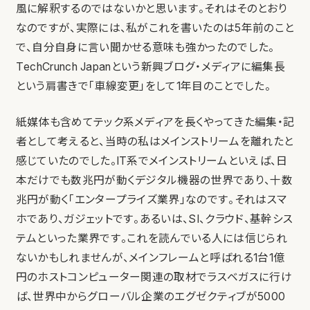
風に解釈するのではないかと思います。それはそのとおり
なのですが、実際には、私がこれを書いたのは5年前のこと
で、自分自身に言い聞かせる意味も強かったのでした。
TechCrunch Japanという新興ブログ・メディアに編集長
という肩書きで「車線変更」をして1年目のことでした。
紙媒体も含めてテック系メディアを長くやってきた編集・記
者として考えると、当時の私はメインストリームを離れたと
感じていたのでした。IT系でメインストリームといえば、日
本だけでも数兆円が動くデジタル機器の世界であり、十数
兆円が動く「エンタープライズ業界」なのです。それはスマ
ホであり、ガジェットです。あるいは、SI、クラウド、基幹シス
テムといった業界です。これを読んでいる人には信じられ
ないかもしれませんが、メインフレームと呼ばれる1台1億
円のホストコンピューター関連の取材でラスベガスに行け
ば、世界中からグローバル企業のエグゼクティブが5000