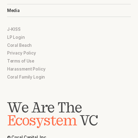
Media
J-KISS
LP Login
Coral Beach
Privacy Policy
Terms of Use
Harassment Policy
Coral Family Login
We Are The
Ecosystem
VC
© Coral Capital, Inc.