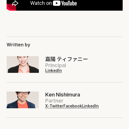
Written by
嘉陽 ティファニー
Principal
LinkedIn
Ken Nishimura
Partner
X-Twitter
Facebook
LinkedIn