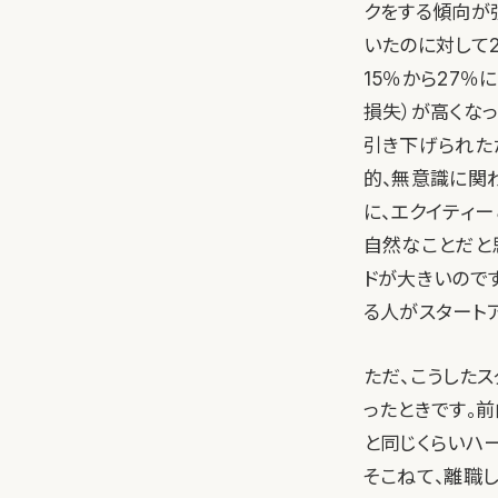
クをする傾向が
いたのに対して
15％から27
損失）が高くな
引き下げられた
的、無意識に関
に、エクイティ
自然なことだと
ドが大きいので
る人がスタート
ただ、こうした
ったときです。
と同じくらいハ
そこねて、離職