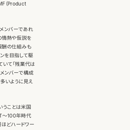
Product
期メンバーであれ
の情熱や仮説を
報酬の仕組みも
インを目指して駆
ていて「残業代は
いメンバーで構成
が多いように見え
いうことは米国
T〜100年時代
層ほどハードワー