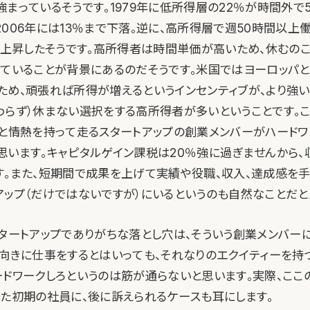
強まっているそうです。1979年に低所得層の22％が時間外で
2006年には13％まで下落。逆に、高所得層で週50時間以上
％に上昇したそうです。高所得者は時間単価が高いため、休むのこ
っていることが背景にあるのだそうです。米国ではヨーロッパ
ため、頑張れば所得が増えるというインセンティブが、より強い
わらず）休まない選択をする高所得者が多いということです。
ーと情熱を持って走るスタートアップの創業メンバーがハード
思います。キャピタルゲイン課税は20％強に過ぎませんから、
す。また、短期間で成果を上げて実績や役職、収入、達成感を
アップ（だけではないですが）にいるというのも自然なことだと
スタートアップでありがちな落とし穴は、そういう創業メンバー
前向きに仕事をするとはいっても、それなりのエクイティーを持
ードワークしろというのは筋が通らないと思います。実際、ここ
した初期の社員に、後に訴えられるケースも耳にします。