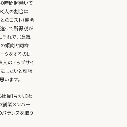
50時間超働いて
働く人の割合は
とのコスト（機会
と違って所得税が
。それで、（意識
この傾向と同様
ワークをするのは
収入のアップサイ
手にしたいと頑張
思います。
に社員1号が加わ
つ創業メンバー
のバランスを取り