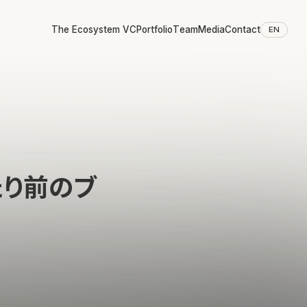
The Ecosystem VC
Portfolio
Team
Media
Contact
EN
たり前のブ