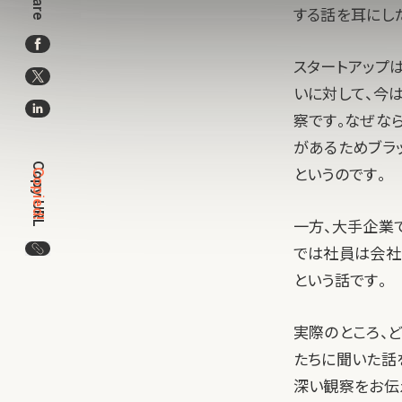
Share
する話を耳にし
スタートアップ
いに対して、今
察です。なぜな
があるためブラ
Copy URL
というのです。
Copied!
一方、大手企業
この記事のURLをコピー
では社員は会社
という話です。
実際のところ、
たちに聞いた話
深い観察をお伝