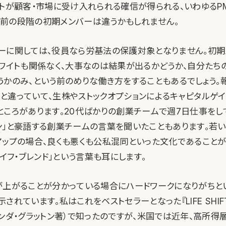
トが顧客・市場に受け入れられる確信が得られる、いわゆるPMF（
it）より前の段階の初期メンバーは違うかもしれません。
ーに関しては、役員なら労基法の保護対象となりません。初
ホワイトも関係なく、大事なのは結果が出るかどうか、自分たち
うかのみ、という前のめりな働き方をすることもあるでしょう。
と違っていて、生株やストックオプションによるキャピタルゲ
ところがあります。20代ばかりの創業チームで週7日仕事をし
ン」と豪語する創業チームの言葉を聞いたこともあります。若
アップの場合、良くも悪くも公私混同といった文化であること
ライフ・ブレンド」という言葉も耳にします。
が上がることが分かっている場合にハードワークになりがちと
されています。私はこれをベストセラーとなった『LIFE SHIF
リンダ・グラットン著）で知ったのですが、米国では近年、高所得