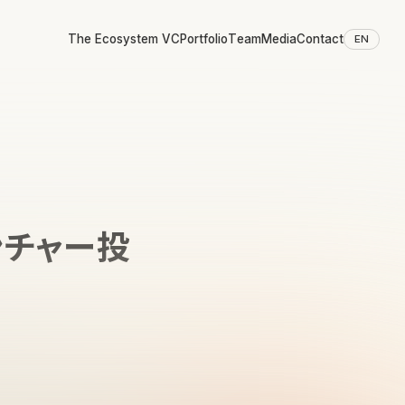
The Ecosystem VC
Portfolio
Team
Media
Contact
EN
ンチャー投