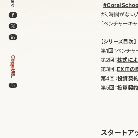
Share
「
#CoralSchoo
が、時間がない
「ベンチャーキャ
【シリーズ目次】
第1回：ベンチャ
Copy URL
第2回：
株式に
Copied!
第3回：
EXIT
第4回：
投資契約
この記事のURLをコピー
第5回：
投資契約
スタートア