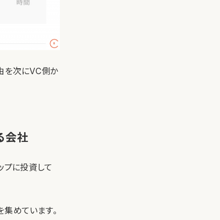
由を次にVC側か
る会社
ップに投資して
円を集めています。