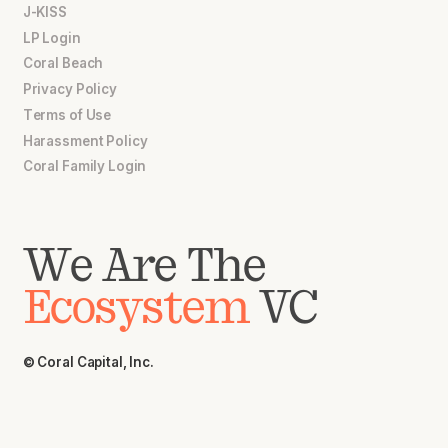
J-KISS
LP Login
Coral Beach
Privacy Policy
Terms of Use
Harassment Policy
Coral Family Login
We Are The
Ecosystem
VC
© Coral Capital, Inc.