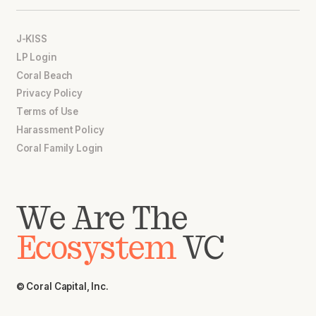
J-KISS
LP Login
Coral Beach
Privacy Policy
Terms of Use
Harassment Policy
Coral Family Login
We Are The
Ecosystem
VC
© Coral Capital, Inc.