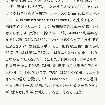
で、中高年層にオンラインだけでアプローチするのは、ユ
ーザー獲得と拡大が難しいと考えられます。ミレニアム向
けに支持されるや仮想銀行サービスの
Chime
、ロボアドバ
イザーの
Wealthfront
や
Betterment
らと比較すると、
高齢者向けソリューションは短期間での急成長が厳しいと
考えられます。実際に年齢グループ別のFintech利用率を
見ると、25~34歳の48%がもっとも高くなっています（
EY
による2017年の調査レポート
）。
一般的な退職年齢
である
65歳~74歳は15%、75歳以上は9%となっています。しか
しながら同社が2015年に出した、年齢別の利用率とその
将来予想を見ると65~74歳の利用率の将来予想9.7%を
2017年は上回っています。中高年は既存の金融ソリューシ
ョンへの信頼を優先したり、Fintechソリューションを活用
するリテラシーの獲得に苦労するといった障壁があります
が、緩やかに利用は増えていると言えるでしょう。