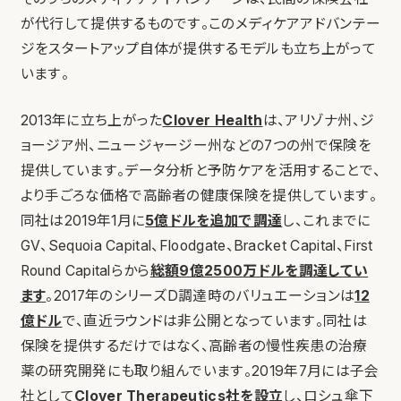
が代行して提供するものです。このメディケアアドバンテー
ジをスタートアップ自体が提供するモデルも立ち上がって
います。
2013年に立ち上がった
Clover Health
は、アリゾナ州、ジ
ョージア州、ニュージャージー州などの7つの州で保険を
提供しています。データ分析と予防ケアを活用することで、
より手ごろな価格で高齢者の健康保険を提供しています。
同社は2019年1月に
5億ドルを追加で調達
し、これまでに
GV、Sequoia Capital、Floodgate、Bracket Capital、First
Round Capitalらから
総額9億2500万ドルを調達してい
ます
。2017年のシリーズD調達時のバリュエーションは
12
億ドル
で、直近ラウンドは非公開となっています。同社は
保険を提供するだけではなく、高齢者の慢性疾患の治療
薬の研究開発にも取り組んでいます。2019年7月には子会
社として
Clover Therapeutics社を設立
し、ロシュ傘下