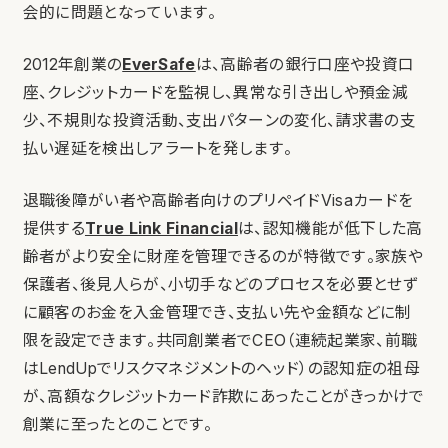
会的に問題となっています。
2012年創業の
EverSafe
は、高齢者の銀行口座や投資口
座、クレジットカードを監視し、異常な引き出しや預金減
少、不規則な投資活動、支出パターンの変化、請求書の支
払い遅延を検出しアラートを発します。
退職後障がい者や高齢者向けのプリペイドVisaカードを
提供する
True Link Financial
は、認知機能が低下した高
齢者がより安全に財産を管理できるのが特徴です。家族や
保護者、後見人らが、小切手などのプロセスを必要とせず
に顧客のお金を入金管理でき、支払い先や金額などに制
限を設定できます。共同創業者でCEO（連続起業家、前職
はLendUpでリスクマネジメントのヘッド）の認知症の祖母
が、高額なクレジットカード詐欺にあったことがきっかけで
創業に至ったとのことです。