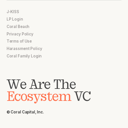
J-KISS
LP Login
Coral Beach
Privacy Policy
Terms of Use
Harassment Policy
Coral Family Login
We Are The
Ecosystem
VC
© Coral Capital, Inc.