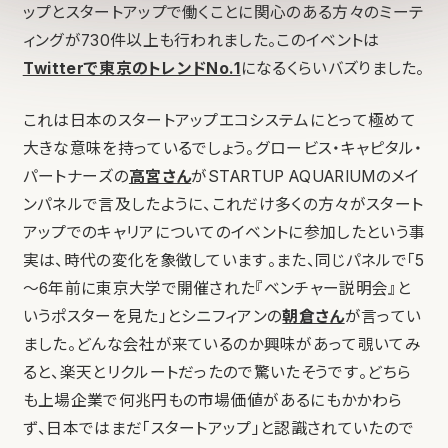
ップとスタートアップで働くことに関心のある方々のミーテ
ィングが730件以上も行われました。このイベントは
Twitterで東京のトレンドNo.1
になるくらいバズりました。
これは日本のスタートアップエコシステムにとって極めて
大きな意味を持っているでしょう。グロービス・キャピタル・
パートナーズの
高宮さん
がSTARTUP AQUARIUMのメイ
ンパネルで言及したように、これだけ多くの方々がスタート
アップでのキャリアについてのイベントに参加したという事
実は、時代の変化を象徴しています。また、同じパネルで「5
〜6年前に東京大学で開催された『ベンチャー説明会』と
いうポスターを見た」とシニフィアンの
朝倉さん
が言ってい
ました。どんな会社が来ているのか興味があって覗いてみ
ると、楽天とリクルートだったので驚いたそうです。どちら
も上場企業で何兆円もの市場価値があるにもかかわら
ず、日本ではまだ「スタートアップ」と認識されていたので