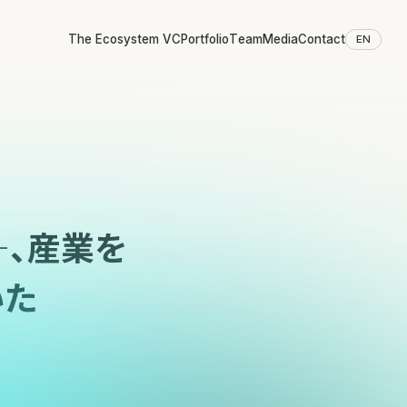
The Ecosystem VC
Portfolio
Team
Media
Contact
EN
―、産業を
いた