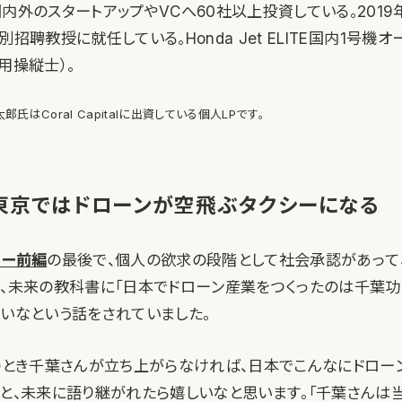
内外のスタートアップやVCへ60社以上投資している。2019
別招聘教授に就任している。Honda Jet ELITE国内1号機
用操縦士）。
氏はCoral Capitalに出資している個人LPです。
に東京ではドローンが空飛ぶタクシーになる
ュー前編
の最後で、個人の欲求の段階として社会承認があって
は、未来の教科書に「日本でドローン産業をつくったのは千葉
いいなという話をされていました。
あのとき千葉さんが立ち上がらなければ、日本でこんなにドロ
」と、未来に語り継がれたら嬉しいなと思います。「千葉さんは