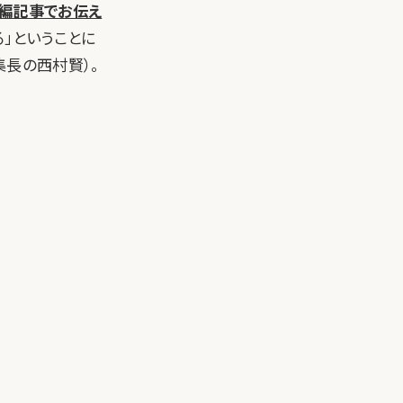
編記事でお伝え
」ということに
編集長の西村賢）。