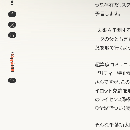
Share
うな存在だ――
予言します。
「未来を予測す
ータの父とも言
葉を地で行くよ
Copy URL
Copied!
起業家コミュニ
ビリティー特化型
この記事のURLをコピー
さんですが、この
イロット免許を
のライセンス取
り全然きつい（
そんな千葉功太郎