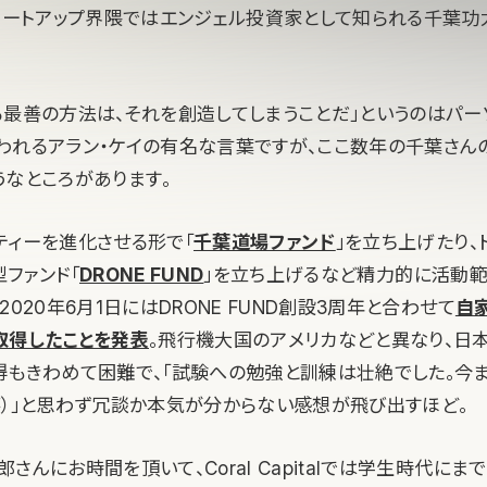
。スタートアップ界隈ではエンジェル投資家として知られる千葉功
る最善の方法は、それを創造してしまうことだ」というのはパー
われるアラン・ケイの有名な言葉ですが、ここ数年の千葉さん
うなところがあります。
ティーを進化させる形で「
千葉道場ファンド
」を立ち上げたり、
ファンド「
DRONE FUND
」を立ち上げるなど精力的に活動
2020年6月1日にはDRONE FUND創設3周年と合わせて
自
取得したことを発表
。飛行機大国のアメリカなどと異なり、日
得もきわめて困難で、「試験への勉強と訓練は壮絶でした。今
笑）」と思わず冗談か本気が分からない感想が飛び出すほど。
さんにお時間を頂いて、Coral Capitalでは学生時代にま