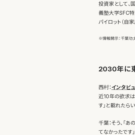
投資家として、国
義塾大学SFC特
パイロット（自家
※情報開示：千葉功太郎
2030年
西村：
インタビ
近10年の欲求
す」と載れたら
千葉：そう、「
てなかったです