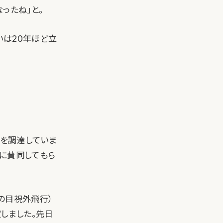
ったね」と。
いは20年ほど立
資金を調達していま
みに賛同してもら
ンの目視外飛行）
しました。先日