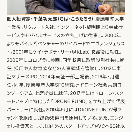
個人投資家・千葉功太郎（ちば・こうたろう）
慶應義塾大学
卒業後、リクルート入社。インターネット黎明期よりWebサ
ービスやモバイルサービスの立ち上げに従事し、2000年
よりモバイル系ベンチャーのサイバードでエヴァンジェリス
ト。2001年にケイ・ラボラトリー（現KLab）取締役に就任。
2009年にコロプラに参画、同年12月に取締役副社長に就
任。採用や人材育成などの人事領域を管掌し、2012年東
証マザーズIPO、2014年東証一部上場後、2016年7月退
任。同年、慶應義塾大学SFC研究所 ドローン社会共創コ
ンソーシアム 上席所員に就任、2017年にはドローン・スタ
ートアップに特化した「DRONE FUND」を立ち上げて代表
パートナーに就任。2019年5月にはDRONE FUND2号フ
ァンドを組成し、総額68億円を運用している。また、エンジ
ェル投資家として、国内外のスタートアップやVCへ60社以