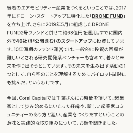
後者のエアモビリティー産業をつくるということでは、2017
年にドローン・スタートアップに特化した「
DRONE FUND
」
を立ち上げ、さらに2019年5月に組成したDRONE
FUND2号ファンドと併せて約68億円を運用。すでに国内
外で
40社（非公開含む）のスタートアップ
に投資していま
す。10年満期のファンド運営では、一般的に投資の回収が
難しいとされる研究開発系ベンチャーも含めて、着々と未
来を作り出そうとしています。その未来を生み出す活動の1
つとして、自ら空のことを理解するためにパイロット試験に
も挑んだ、というわけです。
今回、Coral Capitalでは千葉さんにお時間を頂いて、起業
家として歩み始めるにいたった経緯や、新しい起業家コミ
ュニティーのあり方と狙い、産業をつくりだすということの
意味と実践的な取り組みについて、お話を聞きました。