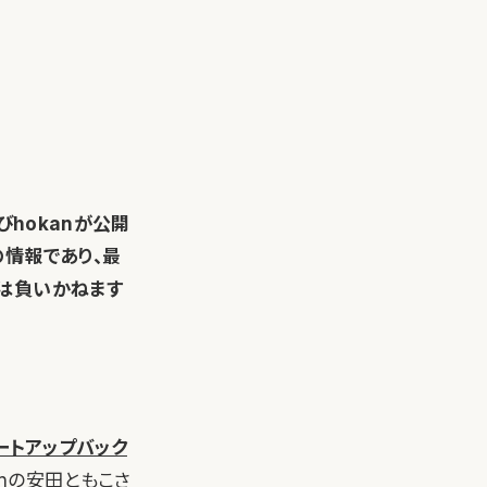
びhokanが公開
の情報であり、最
は負いかねます
ートアップバック
nの安田ともこさ