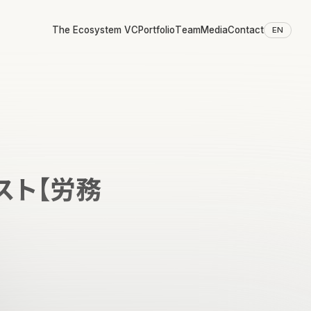
The Ecosystem VC
Portfolio
Team
Media
Contact
EN
スト【労務