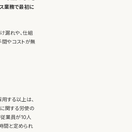
ィス業務で最初に
抜け漏れや、仕組
手間やコストが無
採用する以上は、
働に関する労使の
従業員が10人
0時間と定められ