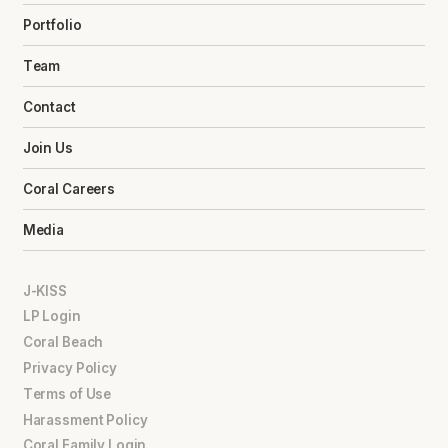
Portfolio
Team
Contact
Join Us
Coral Careers
Media
J-KISS
LP Login
Coral Beach
Privacy Policy
Terms of Use
Harassment Policy
Coral Family Login