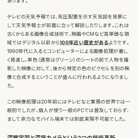
あります。
テレビの天気予報では、気圧配置を示す天気図を背景に
して天気予報士が前面に立って解説したりします。これは
古くからある画像合成技術で、映画やCMなど高単価な領
域ではデジタル以前から
100年近い歴史がある
ようです。
1990年代に入るとコンピューターによる画像処理が著し
く発達し、単色（通常はグリーン）のシートの前で人物を撮
影した映像に対して、後から特定の色のピクセルを別の映
像と合成するということが盛んに行われるようになりまし
た。
この映像処理は20年前にはテレビなど業務の世界では一
般的でしたが、個人が使う一般のPCでは普及しておらず、
まして非力なモバイル端末では到底実現不可能でした。
深層学習と深度カメラという2つの技術革新