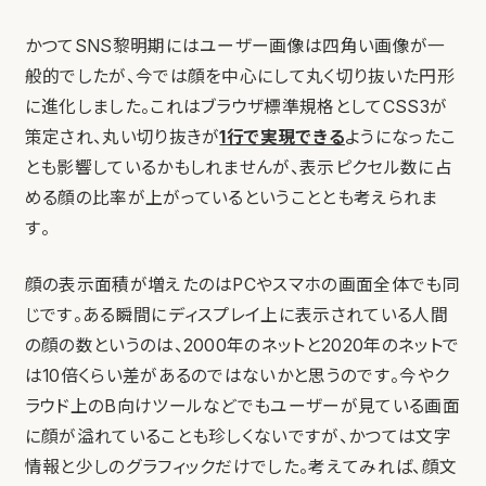
かつてSNS黎明期にはユーザー画像は四角い画像が一
般的でしたが、今では顔を中心にして丸く切り抜いた円形
に進化しました。これはブラウザ標準規格としてCSS3が
策定され、丸い切り抜きが
1行で実現できる
ようになったこ
とも影響しているかもしれませんが、表示ピクセル数に占
める顔の比率が上がっているということとも考えられま
す。
顔の表示面積が増えたのはPCやスマホの画面全体でも同
じです。ある瞬間にディスプレイ上に表示されている人間
の顔の数というのは、2000年のネットと2020年のネットで
は10倍くらい差があるのではないかと思うのです。今やク
ラウド上のB向けツールなどでもユーザーが見ている画面
に顔が溢れていることも珍しくないですが、かつては文字
情報と少しのグラフィックだけでした。考えてみれば、顔文