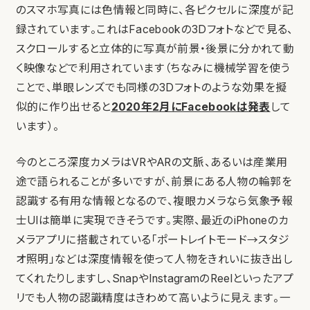
のスマホ写真には色情報と同時に、各ピクセルに深度が記
録されています。これはFacebookの3Dフォトなどで見る、
スクロールすると立体的に写真が前景・後景に分かれて動
く映像などで利用されています（ちなみに機械学習を使う
ことで、単眼レンズでも同様の3Dフォトのような効果を擬
似的に作り出せると
2020年2月にFacebookは発表
して
います）。
今のところ深度カメラはVRやARの文脈、あるいは産業用
途で語られることが多いですが、前景にある人物の輪郭を
認識する有用な情報となるので、複眼カメラなら気象予報
士UIは簡単に実現できそうです。実際、最近のiPhoneのカ
メラアプリに搭載されている「ポートレイトモード→スタジ
オ照明」などは深度情報を使って人物をきれいに抜き出し
てくれたりしますし、SnapやInstagramのReelといったアプ
リでも人物の認識精度はきわめて高いように見えます。一