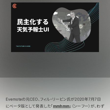
Evernoteの元CEO、フィル・リービン氏が2020年7月7日
にベータ版として発表した「
mmhmm
」（ンーフー）が、わず