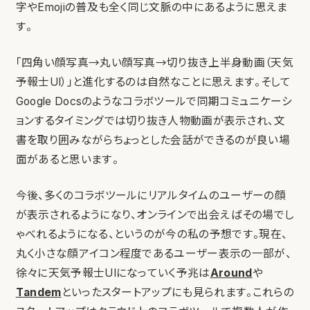
字やEmojiの普及も全く同じ文脈の中にあるように思えま
す。
「四角い顔写真→丸い顔写真→切り抜き上半身動画（天気
予報士UI）」と進化するのは自然なことに思えます。そして
Google Docsのようなコラボツールで同期コミュニケーシ
ョンするタイミングでは切り抜き人物動画が表示され、文
書を取り囲みながらちょっとした会話ができるのが良い場
面があると思います。
今後、多くのコラボツールにリアルタイムのユーザーの顔
が表示されるようになり、オンラインで出会えばその場でし
ゃべれるようになる、というのが今の私の予想です。現在、
丸く小さな顔アイコン程度であるユーザー表示の一部が、
徐々に天気予報士UIになっていく予兆は
Around
や
Tandem
といったスタートアップにも見られます。これらの