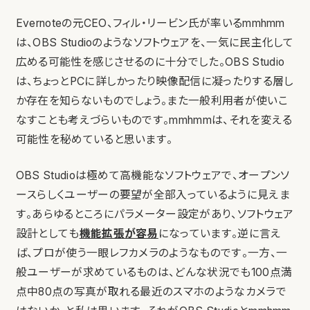
Evernoteの元CEO、フィル・リービン氏が率いるmmhmm
は、OBS Studioのようなソフトウェアを、一気に民主化して
広める可能性を感じさせるのに十分でした。OBS Studio
は、ちょっとPCに詳しかったり映像配信に凝ったりする層し
か存在を知らないものでしょう。また一般利用者が使いこ
なすことも考えづらいものです。mmhmmは、それを変える
可能性を秘めていると思います。
OBS Studioは極めて高機能なソフトウェアで、オープンソ
ースらしくユーザーの要望が全部入っているように見えま
す。あらゆるところにパラメーター設定があり、ソフトウェア
設計としても
機能拡張が容易
になっています。逆に言え
ば、プロが使う一眼レフカメラのようなものです。一方、一
般ユーザーが求めているものは、どんな状況でも100点満
点中80点の写真が取れる最近のスマホのようなカメラで