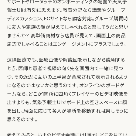
サポートやロータッチのオンボーディングの場面で天気予
報士UIは有効に思えます。教育分野なら講義やグループ
ディスカッション、ECサイトなら顧客対応。グループ購買時
に友人や家族の顔が見えてしゃべれると楽しそうだと思い
ませんか？ 高単価商材なら店員が見えて、画面上の商品
周辺でしゃべることはエンゲージメントにプラスでしょう。
遠隔医療でも、医療画像や解説図を示しながら説明する
とき、医師と患者で視線の向く先を画面内で一緒に見つ
つ、その近辺に互いの上半身が合成されて表示されるよう
になるのではないかと思うのです。オンラインのボードゲ
ームなら、どこか1箇所に四角くプレイヤーのビデオ映像を
出すよりも、気象予報士UIでボード上の空きスペースに顔
を出し、局面に応じて各人が場所を移動すれば楽しそうに
思えるのです。
考えてみると、いまのビデオ会議には「誰が、どこを見てい