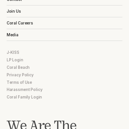
Join Us
Coral Careers
Media
J-KISS
LP Login
Coral Beach
Privacy Policy
Terms of Use
Harassment Policy
Coral Family Login
We Are The