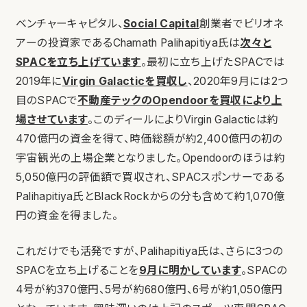
ベンチャーキャピタル、
Social Capital
創業者でビリオネ
アーの投資家であるChamath Palihapitiya氏は
次々と
SPACを立ち上げています
。最初に立ち上げたSPACでは
2019年に
Virgin Galacticを買収し
、2020年9月には2つ
目のSPACで
不動産テックのOpendoorを買収により上
場させています
。このディールによりVirgin Galacticは約
470億円の資金を得て、時価総額が約2,400億円の初の
宇宙観光の上場企業となりました。Opendoorのほうは約
5,050億円の評価額で買収され、SPACスポンサーである
Palihapitiya氏とBlackRockからの分も含めて約1,070億
円の資金を得ました。
これだけでも活発ですが、Palihapitiya氏は、さらに3つの
SPACを立ち上げることを
9月に明かしています
。SPACの
4号が約370億円、5号が約680億円、6号が約1,050億円