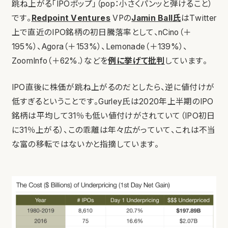
跳ね上がる「IPOポップ」（pop：小さくパンッと弾けること）
です。
Redpoint Ventures
VPの
Jamin Ball氏
はTwitter
上で直近のIPO銘柄の初日騰落率として、nCino（＋
195%）、Agora（＋153%）、Lemonade（＋139%）、
ZoomInfo（＋62%.）などを
例に挙げて批判
しています。
IPO直後に株価が跳ね上がるのだとしたら、逆に値付けが
低すぎるということです。Gurley氏は2020年上半期のIPO
銘柄は平均して31％も低い値付けがされていて（IPO初日
に31％上がる）、この乖離は年々広がっていて、これは不当
な富の移転ではないかと指摘しています。