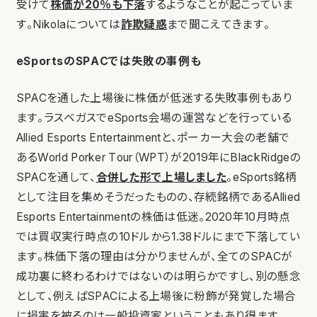
受けて
株価が20％も下落
するようなことが起こっていま
す。Nikolaについては
詐欺疑惑
まで聞こえてきます。
eSportsのSPACでは失敗の事例も
SPACを通した上場後に株価が低迷する失敗事例もあり
ます。ラスベガスでeSports会場の運営などを行っている
Allied Esports Entertainmentと、ポーカー大会の老舗で
あるWorld Porker Tour（WPT）が2019年にBlackRidgeの
SPACを通して、
合併した形で上場しました
。eSports銘柄
として注目を集めそうだったものの、存続銘柄であるAllied
Esports Entertainmentの株価は低迷。2020年10月時点
では買収実行時点の10ドルから1.38ドルにまで下落してい
ます。株価下落の理由は分かりませんが、全てのSPACが
成功裏に終わるわけではないのは明らかですし、別の懸念
として、例えばSPACによる上場後に粉飾が発覚した場合
に損害を被るのは一般投資家ということもあり得ます。