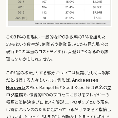
この31％の乖離に、一般的なIPO手数料の7％を加えた
38％という数字が、創業者や従業員、VCから見た場合の
現行IPOの本当のコストだとすれば、避けたくなるのも無
理もないかもしれません。
この「富の移転」とする部分については反論、もしくは誤解
だと指摘する人々もいます。例えば、
Andreessen
Horowitz
のAlex Rampell氏とScott Kupor氏は連名の
ブ
ログ投稿
で、伝統的IPOのプロセスにおけるプレイヤーの
種類と価格決定プロセスを解説し、IPOポップという現象
は需給バランスのために起こっているだけであると指摘し
ています。といって、現行IPOに問題なしと言っているので