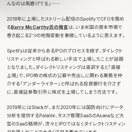
んなのは馬鹿げてる」――
2018年に上場したストリーム配信のSpotifyでCFOを務め
る
Barry McCarthy氏の発言
は、いま米国の資本市場で
巻き起こる2つの地殻変動を象徴しているように思えます。
Spotifyは従来からあるIPOのプロセスを経ず、ダイレクト
リスティングと呼ばれる新しい手法で上場したことが話題
となりました。ダイレクトリスティングは直訳すると「直接
上場」で、IPO時の株式の公募や売出しに関わる業務を仲
介する「アンダーライター」と呼ばれる投資銀行を介さず
に、直接証券取引所に株式を上場してしまう方法です。
2019年にはSlackが、また2020年には国防向けにデータ
分析を提供するPalantir、タスク管理SaaSのAsanaなど大
型のSaaS銘柄が、次々とIPOではなくダイレクトリスティン