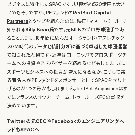
ビジネスに特化したSPACです。規模が約520億円と大き
いのもそうですが、PEファンドの
RedBird Capital
Partners
とタッグを組んだのは、映画「マネー・ボール」で
知られる
Billy Bean氏
です。元MLBのプロ野球選手であ
ることよりも、18年間に及んだオークランド・アスレチック
スGM時代の
データと統計分析に基づく卓越した球団運営
で知られた人物です。近年はヨーロッパでプロスポーツチ
ームへの投資やアドバイザーを務めるなどもしてました。
スポーツビジネスへの投資が盛んになるなか、こうして業
界著名人がPEファンドをスポンサーとしてSPACを立ち上
げるのが1つの形かもしれません。RedBall Acquisitionはす
でにフランスのサッカーチーム、トゥールーズFCの買収を
決めています。
Twitterの元CEOやFacebookのエンジニアリングヘ
ッドもSPACへ