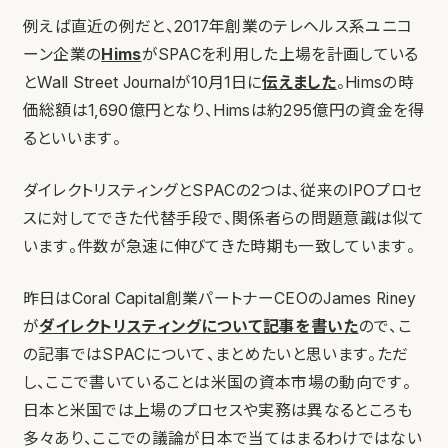
例えば直近の例だと、2017年創業のテレヘルス系ユニコ
ーン企業の
Hims
がSPACを利用した上場を計画している
とWall Street Journalが10月1日に
伝えました
。Himsの時
価総額は1,690億円となり、Himsは約295億円の資金を得
るといいます。
ダイレクトリスティングとSPACの2つは、従来のIPOプロセ
スに対してできた代替手段で、関係者らの問題意識は似て
います。件数が急速に伸びてきた時期も一致しています。
昨日はCoral Capital創業パートナーCEOのJames Riney
が
ダイレクトリスティングについて記事を書いた
ので、こ
の記事ではSPACについて、まとめたいと思います。ただ
し、ここで書いていることは米国の資本市場の動向です。
日本と米国では上場のプロセスや実務は異なるところも
多々あり、ここでの議論が日本で当てはまるわけではない