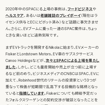
2020年中のSPACにる上場の事例は、
フードビジネス
や
ヘルスケア
、あるいは
老舗雑誌のプレイボーイ
（現在はラ
イセンス供与とECにピボット済み）など話題に事欠きませ
ん。さらに、EVブームに乗った一連のSPAC案件は、ちょっ
ときな臭いほどに過熱気味です。
まずEVトラックを開発するNikolaに始まり、EVメーカーの
FiskerとLordstown Motors、EV車のサブスクサービス
Canoo Holdingsなどが、
次々とSPACによる上場を果たし
ました
。しかし、どこも量産開始や売上が立つ前に上場す
るなど前のめり。ビジネスメディアのCNBCはSPAC、EVに
加えて、Robinhood世代のリテールの投資家という3つが
重なって株価が短期間で乱高下する投機的な銘柄となっ
ていると
指摘しています
。Fiskerについても締結予定だっ
たフォルクスワーゲンとの契約交渉が破談となったことを