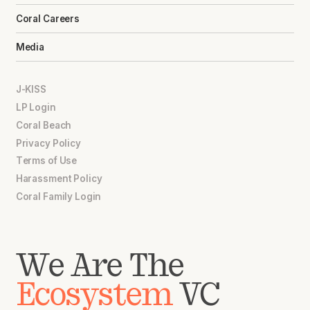
Coral Careers
Media
J-KISS
LP Login
Coral Beach
Privacy Policy
Terms of Use
Harassment Policy
Coral Family Login
We Are The
Ecosystem
VC