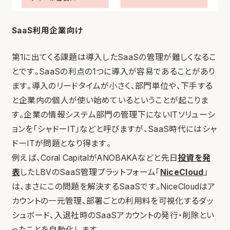
SaaS利用企業向け
第1に出てくる課題は導入したSaaSの管理が難しくなるこ
とです。SaaSの利点の1つに導入が容易であることがあり
ます。導入のリードタイムが小さく、部門単位や、下手する
と企業内の個人が使い始めているということが起こりま
す。企業の情報システム部門の管理下にないITソリューシ
ョンを「シャドーIT」などと呼びますが、SaaS時代にはシャ
ドーITが問題となり得ます。
例えば、Coral CapitalがANOBAKAなどと先日
投資を発
表
したLBVのSaaS管理プラットフォーム「
NiceCloud
」
は、まさにこの問題を解決するSaaSです。NiceCloudはア
カウントの一元管理、部署ごとの利用料を可視化するダッ
シュボード、入退社時のSaaSアカウントの発行・削除とい
ったことを自動化します。