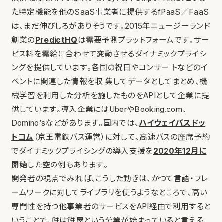
た特定機能を他のSaaS事業者に提供するfPaaS／FaaS
は、まだ伸びしろがありそうです。2015年ニュージーランド
創業の
PredictHQ
は需要予測プラットフォームです。サー
ビス料を需給に合わせて変動させるダイナミックプライシ
ングを提供しています。各国の祝日やコンサー トなどのイ
ベントに関連した情報を収 集してデータとしてまとめ、機
械学習を利用した分析を施したものをAPIとして企業に提
供しています。導入企業にはUberやBooking.com、
Domino’sなどがあります。国内では、
ハイウェイバスドッ
トコム
（京王電鉄バス運営）に対して、高速バスの座席予約
でダイナミックプライシングの導入支援を
2020年12月に
開始
した
空
の例もあります。
開発者の視点でみれば、こうした動きは、かつて言語・フレ
ームワークに対してライブラリを使うようなところで、高い
専門性を持つ他事業者のサービスをAPI経由で利用すると
いうことで、餅は餅屋という分業が始まっていると言える