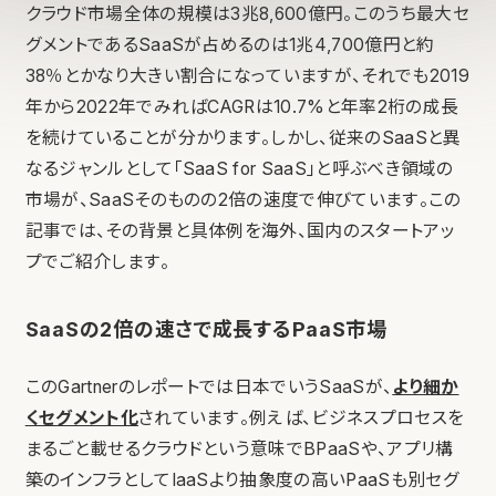
クラウド市場全体の規模は3兆8,600億円。このうち最大セ
グメントであるSaaSが占めるのは1兆4,700億円と約
38％とかなり大きい割合になっていますが、それでも2019
年から2022年でみればCAGRは10.7%と年率2桁の成長
を続けていることが分かります。しかし、従来のSaaSと異
なるジャンルとして「SaaS for SaaS」と呼ぶべき領域の
市場が、SaaSそのものの2倍の速度で伸びています。この
記事では、その背景と具体例を海外、国内のスタートアッ
プでご紹介します。
SaaSの2倍の速さで成長するPaaS市場
このGartnerのレポートでは日本でいうSaaSが、
より細か
くセグメント化
されています。例えば、ビジネスプロセスを
まるごと載せるクラウドという意味でBPaaSや、アプリ構
築のインフラとしてIaaSより抽象度の高いPaaSも別セグ