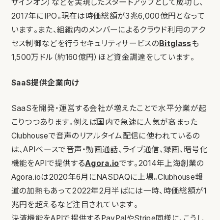
サインオン）などを実現したスタートアップとして成功し、
2017年にIPO。現在は時価総額が3兆6,000億円となって
います。また、組織内のメンバーによるクラウド利用のアク
セス制御などを行うセキュリティサービスの
Bitglass
も
1,500万ドル（約160億円）ほど資金調達をしています。
SaaS提供企業向け
SaaSを開発・運営する会社が増えたことで水平分業が起
こりつつあります。例えば国内で急速に人気が高まった
Clubhouseで音声のリアルタイム配信に使われているの
は、APIベースで音声・動画通話、ライブ通信、録画、暗号化
機能をAPIで提供する
Agora.io
です。2014年上海創業の
Agora.ioは2020年6月にNASDAQに上場。Clubhouse報
道の加熱もあって2022年2月半ばには一時、時価総額が1
兆円を超えるなど注目されています。
決済機能をAPIで提供するPayPalやStripe同様に、こうし