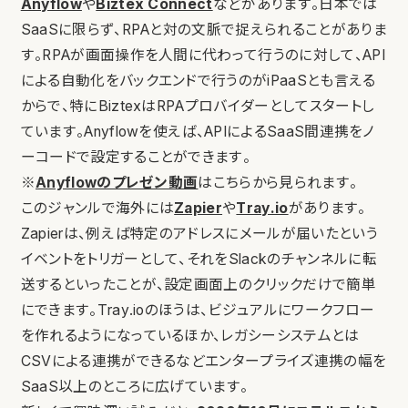
Anyflow
や
Biztex Connect
などがあります。日本では
SaaSに限らず、RPAと対の文脈で捉えられることがありま
す。RPAが画面操作を人間に代わって行うのに対して、API
による自動化をバックエンドで行うのがiPaaSとも言える
からで、特にBiztexはRPAプロバイダーとしてスタートし
ています。Anyflowを使えば、APIによるSaaS間連携をノ
ーコードで設定することができます。
※
Anyflowのプレゼン動画
はこちらから見られます。
このジャンルで海外には
Zapier
や
Tray.io
があります。
Zapierは、例えば特定のアドレスにメールが届いたという
イベントをトリガーとして、それをSlackのチャンネルに転
送するといったことが、設定画面上のクリックだけで簡単
にできます。Tray.ioのほうは、ビジュアルにワークフロー
を作れるようになっているほか、レガシーシステムとは
CSVによる連携ができるなどエンタープライズ連携の幅を
SaaS以上のところに広げています。