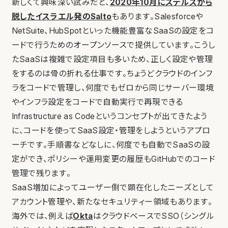
新しくて興味深い試みだと、
2020年10月にステルスから
脱したイスラエル発のSalto
もあります。Salesforceや
NetSuite、HubSpotといった機能豊富なSaaSの設定をコ
ードで行うためのオープンソースで提供しています。こうし
たSaaSは複雑で設定項目も多いため、正しく設定や管理
をするのは骨の折れる仕事です。ちょうどクラウドのインフ
ラをコードで管理し、何度でもゼロから同じサーバー環境
やインフラ設定をコードで自動実行で再現できる
Infrastructure as Codeというコンセプトが出てきたよう
に、コードを使ってSaaS設定・管理をしようというアプロ
ーチです。手順書などなしに、何度でも自動でSaaSの設
定ができ、ポリシーや運用変更の履歴もGitHubでのコード
管理で残ります。
SaaS増加によってユーザー側で顕在化したニーズとして
アカウント管理や、新たなセキュリティー領域もあります。
海外では、例えば
Okta
はクラウドベースでSSO（シングル