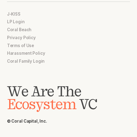
J-KISS
LP Login
Coral Beach
Privacy Policy
Terms of Use
Harassment Policy
Coral Family Login
We Are The
Ecosystem
VC
© Coral Capital, Inc.