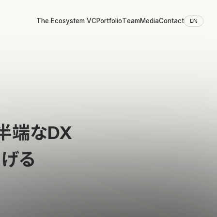
The Ecosystem VC
Portfolio
Team
Media
Contact
EN
半端なDX
下げる