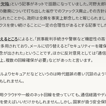
ィ欠陥
」という記事がネットで話題になっていました。河野太郎
の撤廃についで打ち出した省庁でのファックス廃止。その方針
られたことから、政府は全廃を事実上断念したと報じられまし
ックスを使い続けることに一定の合理性があるとする記事でした
えるところ
によると、「民事裁判手続きや警察など機密性の高
は多用されており、メールに切り替えると『セキュリティーを確
懸念が出された」ということです。ほかに反対意見としては「通
理上、複数の回線確保が必要」などがあったと言います。
ールよりセキュアだなどというのは時代錯誤の悪い冗談のようで
もしれません。
用クラウドや一般のネット回線を使っていても、通信経路やデ
を使えばいいだけかもしれません。しかし、国家が扱う安全