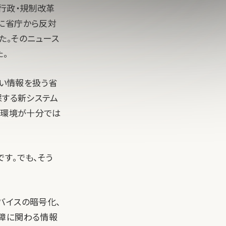
行政・規制改革
に省庁から反対
た。そのニュース
。
い情報を扱う省
保する新システム
信環境が十分では
す。でも、そう
バイスの暗号化、
保障に関わる情報