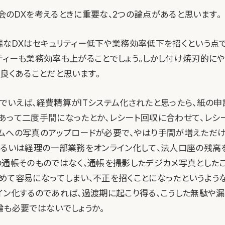
会のDXを考えるときに重要な、2つの論点があると思います。
端なDXはセキュリティー低下や業務効率低下を招くという点で
ティーも業務効率も上がることでしょう。しかし付け焼刃的に
に良くあることだと思います。
でいえば、経費精算がITシステム化されたと思ったら、紙の
あって二度手間になったとか、レシート回収に合わせて、レシ
ムへの写真のアップロードが必要で、やはり手間が増えただけ
あるいは経理の一部業務をオンライン化して、法人口座の残高
の通帳そのものではなく、通帳を撮影したデジカメ写真としたこ
めて容易になってしまい、不正を招くことになったというような
イン化するのであれば、過渡期に起こり得る、こうした無駄や
論も必要ではないでしょうか。