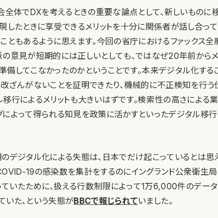
社会全体でDXを考えるときの重要な論点として、新しいものに
実現したときに享受できるメリットを十分に関係者が話し合っ
うこともあるように思えます。今回の省庁におけるファックス全
派の意見が短期的には正しいとしても、ではなぜ20年前から
準備してこなかったのかということです。本来デジタル化する
、改ざんがないことを証明できたり、機械的に不正検知を行う
ル移行によるメリットも大きいはずです。検索性の高さによる
グによって得られる知見を政策に活かすといったデジタル移行
期のデジタル化による失態は、日本でだけ起こっているとは思
OVID-19の感染数を集計をするのにイングランド公衆衛生
使っていたために、扱える行数制限によって1万6,000件のデー
ていた、という失態が
BBCで報じられて
いました。