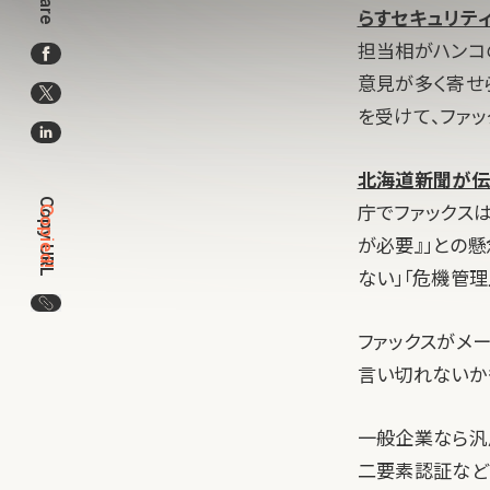
Share
らすセキュリテ
担当相がハンコ
意見が多く寄せ
を受けて、ファ
北海道新聞が伝
Copy URL
庁でファックス
Copied!
が必要』」との
ない」「危機管
この記事のURLをコピー
ファックスがメ
言い切れないか
一般企業なら汎
二要素認証など