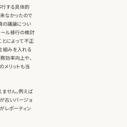
移行する具体的
て来なかったので
廃の議論につい
メール移行の検討
ことによって不正
仕組みを入れる
業務効率向上や、
のメリットも当
えません。例えば
局が古いバージョ
タがレポーティン