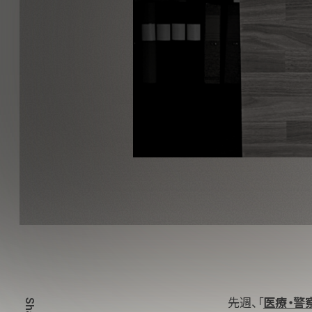
先週、「
医療・警