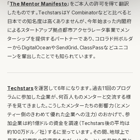
「
The Mentor Manifesto
」をご本人の許可を得て翻訳
したものです。TechstarsはY Combinatorなどと比べると
日本での知名度は高くありませんが、今年始まった内閣府
によるスタートアップ拠点都市アクセラレータ事業でメン
ターシップを提供するパートナーであり、コロラド州ボルダ
ーからDigitalOceanやSendGrid、ClassPassなどユニコ
ーンを輩出したことでも知られています。
Techstars
を運営して6年になります。過去11回のプログ
ラムに参加した企業が、何百人ものメンターと交流する様
子を見てきました。こうしたメンターたちの影響力（とメン
ティー側のきわめて優れた企業への注力）のおかげで、参
加企業は約1億ドルの資金を調達（Techstars後の平均は
約100万ドル／社）するに至っています。その間、地球上で