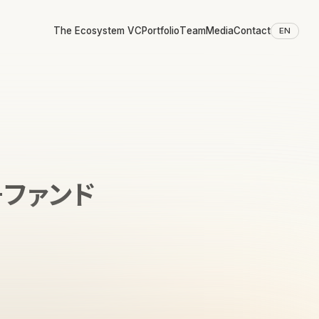
The Ecosystem VC
Portfolio
Team
Media
Contact
EN
3号ファンド