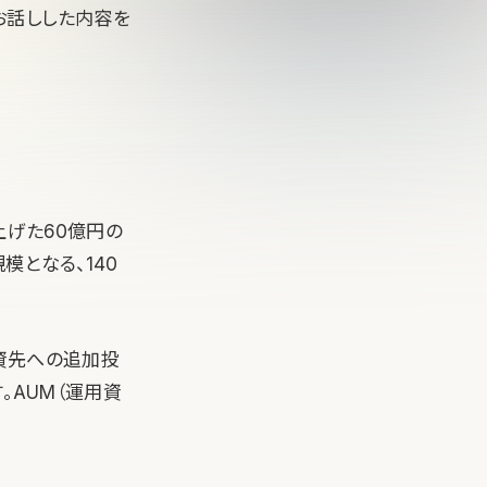
お話しした内容を
上げた60億円の
模となる、140
投資先への追加投
。AUM（運用資