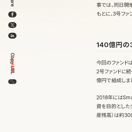
Share
事では、同日開
もとに、3号フ
140億円
Copy URL
Copied!
今回のファンドは
2号ファンドに続
億円で組成しま
この記事のURLをコピー
2018年にはS
資を目的としたグ
産残高）は約30