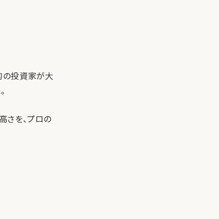
的の投資家が大
。
の高さを、プロの