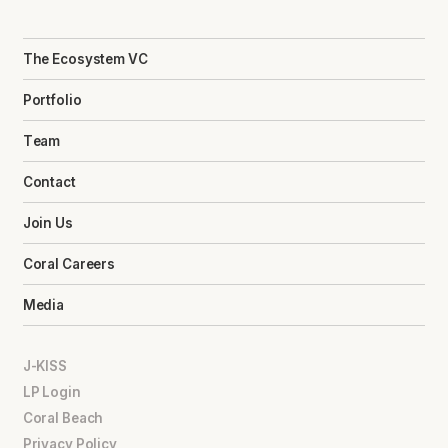
The Ecosystem VC
Portfolio
Team
Contact
Join Us
Coral Careers
Media
J-KISS
LP Login
Coral Beach
Privacy Policy