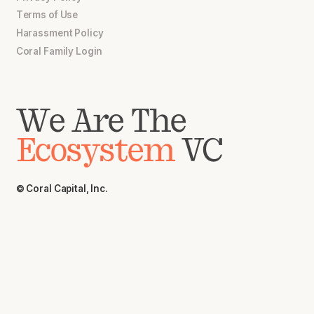
Terms of Use
Harassment Policy
Coral Family Login
We Are The
Ecosystem
VC
© Coral Capital, Inc.