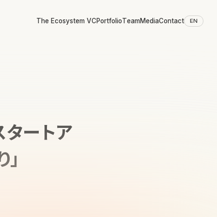
The Ecosystem VC
Portfolio
Team
Media
Contact
EN
スタートア
り」