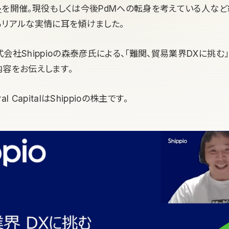
ト
を開催。現役もしくは今後PdMへの転身を考えている人など
るリアルな実情に耳を傾けました。
会社Shippioの森泰彦氏による、「難関、貿易業界DXに挑む
内容をお伝えします。
l CapitalはShippioの株主です。