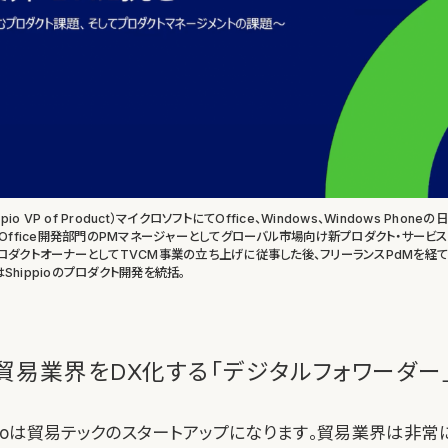
io VP of Product）マイクロソフトにてOffice、Windows、Windows Pho
Office開発部門のPMマネージャーとしてグローバル市場向け新プロダクト・サービ
ダクトオーナーとしてTVCM事業の立ち上げに従事した後、フリーランスPdMを経て、
はShippioのプロダクト開発を統括。
貿易業界をDX化する「デジタルフォワーダー
pioは貿易テックのスタートアップになります。貿易業界は非