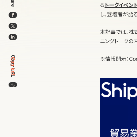
Share
る
トークイベン
し、登壇者が語
本記事では、株式
ニングトークの
Copy URL
※情報開示：Cora
Copied!
この記事のURLをコピー