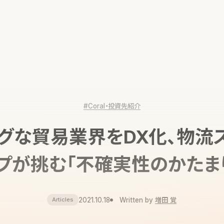
#Coral・投資先紹介
グな貿易業界をDX化、物流
プが挑む「不確実性のかたま
2021.10.18
Written by
増田 覚
Articles