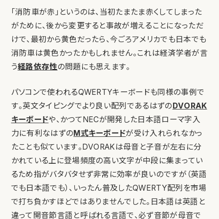
「消防車が赤」というのは、当初たまたま赤くしてしまった
がために、後から変更すると事故が増えることになっただ
けで、最初から黄色だったら、今ごろアメリカでも日本でも
消防車は黄色かったかもしれません。これは経済学者が言
う
経路依存性
の問題にも思えます。
パソコンで使われるQWERTYキーボードも同様の事例で
す。英文タイピングでより良い配列であるはずの
DVORAK
キーボード
や、かつてNECが開発した日本語ローマ字入
力に有利なはずの
M式キーボード
が受け入れられなかっ
たことも似ています。DVORAKは母音と子音が左右に分
かれている上に登場頻度の高い文字が中段に集まってい
るため指がバタバタせず非常に効率が良いのですが（英語
でも日本語でも）、いったん普及したQWERTY配列を市場
で打ち負かすほどではありませんでした。日本語は英語と
違って開音節言語と呼ばれる言語で、必ず音節が母音で