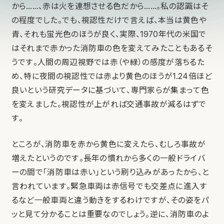
から……、赤は火を連想させる色だから……。私の認識はそ
の程度でした。でも、視認性だけで言えば、本当は黄色や
青、それも蛍光色のほうが良く、実際、1970年代の米国で
はそれまで赤かった消防車の色を変えてみたこともあるそ
うです。人間の周辺視野では赤（や緑）の感度が落ちるた
め、特に夜間の視認性では赤より黄色のほうが1.24倍ほど
良いという研究データに基づいて、専門家らが集まって色
を変えました。視認性が上がれば交通事故が減るはずで
す。
ところが、消防車を赤から黄色に変えたら、むしろ事故が
増えたというのです。長年の慣れから多くの一般ドライバ
ーの間で「消防車は赤い」という刷り込みがあったから、と
言われています。緊急車両は赤信号でも交差点に進入す
るなど一般車両と違う動きをするわけですが、その姿をパ
ッと見て分かることは重要なのでしょう。逆に、消防車のよ