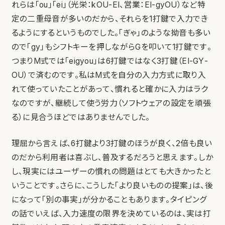
れらは「ou」「ei」（光栄：kOU-EI、営業：EI-gyOU）など特
定の二重母音が多いのだから、それらを1打鍵で入力でき
るようにするというものでした。「ぎゃ」のような拗音も多い
ので「gy」もシフトキーを押しながらGを叩いて1打鍵です。
つまりM式では「eigyou」は6打鍵ではなく3打鍵（EI-GY-
OU）で済むのです。私はM式を自分の入力方式に取り入
れて使っていたことがあって、慣れると確かに入力はラク
なのですが、継続して使う労力（ソフトウェアの設定を頑張
る）に見合うほどではありませんでした。
理屈から言えば、6打鍵より3打鍵のほうが良く、2倍も良い
のだから利用者は喜ぶし、普及するだろうと思えます。しか
し、現実にはユーザーの慣れの問題はとても大きかったと
いうことです。さらに、こうした「より良いものの提案」は、後
になって「別の事実」が分かることもあります。タイピング
の話でいえば、入力速度の限界を決めているのは、実は打