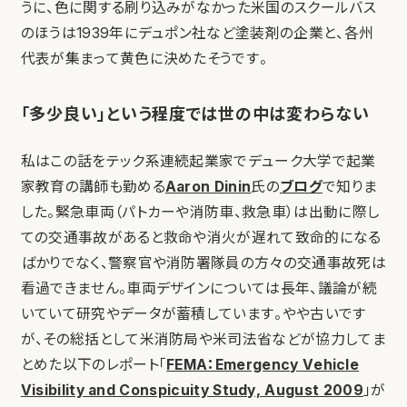
うに、色に関する刷り込みがなかった米国のスクールバス
のほうは1939年にデュポン社など塗装剤の企業と、各州
代表が集まって黄色に決めたそうです。
「多少良い」という程度では世の中は変わらない
私はこの話をテック系連続起業家でデューク大学で起業
家教育の講師も勤める
Aaron Dinin
氏の
ブログ
で知りま
した。緊急車両（パトカーや消防車、救急車）は出動に際し
ての交通事故があると救命や消火が遅れて致命的になる
ばかりでなく、警察官や消防署隊員の方々の交通事故死は
看過できません。車両デザインについては長年、議論が続
いていて研究やデータが蓄積しています。やや古いです
が、その総括として米消防局や米司法省などが協力してま
とめた以下のレポート「
FEMA：Emergency Vehicle
Visibility and Conspicuity Study, August 2009
」が