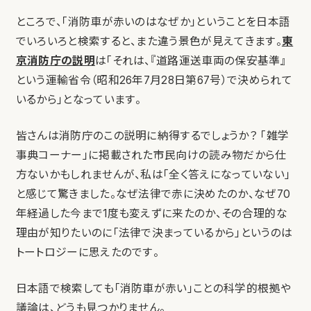
ところで、「消防車が赤いのはなぜか」ということを日本語
でいろいろと検索すると、また違う景色が見えてきます。
東
京消防庁の説明
は「それは、『道路運送車両の保安基準』
という運輸省令（昭和26年7月28日第67号）で決められて
いるから」となっています。
皆さんは消防庁のこの説明に納得するでしょうか？ 「雑学
事典コーナー」に掲載された市民向けの読み物だから仕
方ないかもしれませんが、私は「全く答えになっていない」
と感じて驚きました。なぜ法律で赤に決めたのか、なぜ70
年経過した今まで1度も変えずに来たのか、その合理的な
理由が知りたいのに「法律で決まっているから」というのは
トートロジーに思えたのです。
日本語で検索しても「消防車が赤い」ことの科学的根拠や
議論は、どうも見つかりません。