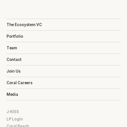
The Ecosystem VC
Portfolio
Team
Contact
Join Us
Coral Careers
Media
J-KISS
LP Login
Coral Beach